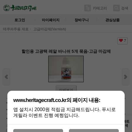
카테고리
검색
로그인
마이페이지
장바구니
관심상품
데쿠파주용 재료
고급마감제(Varnish)
7
할인용 고광택 레알 바니쉬 5개 묶음-고급 마감제
상세보기
www.heritagecraft.co.kr의 페이지 내용:
상품가 :
38,400
원
배송비 :
(조건)
!
지역별
!
앱 설치시 2000원 적립금 지급해드립니다. 푸시로
게릴라 이벤트 진행 예쩡입니다.
주문수량선택 :