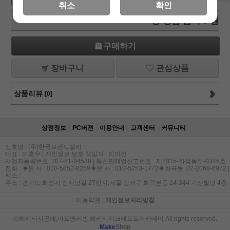
취소
확인
총 상품 금액
0
원
구매하기
장바구니
관심상품
상품리뷰
[0]
상점정보
PC버젼
이용안내
고객센터
커뮤니티
상호명 : (주)한국브랜드밸리
대표 : 이홍우 | 개인정보 보호 책임자 : 이미진
사업자등록번호 :107-81-84538 | 통신판매업신고번호 : 제2015-화성동부-0346호
전화 : ◈본 사 : 010-5852-8259◈본 사 : 010-5253-1772◈화곡동: 02-2068-6972 |
팩스 :
주소 : 경기도 화성시 장지남길 27번지,서울 강서구 화곡본동 24-344 기산빌딩 4층
이용약관
|
개인정보처리방침
ⓒ헤리티지공예,아트앤리빙,헤리티지크래프트아카데미 All rights reserved.
Make
Shop