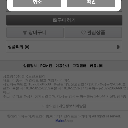
취소
확인
총 상품 금액
5,600
원
구매하기
장바구니
관심상품
상품리뷰
[0]
상점정보
PC버젼
이용안내
고객센터
커뮤니티
상호명 : (주)한국브랜드밸리
대표 : 이홍우 | 개인정보 보호 책임자 : 이미진
사업자등록번호 :107-81-84538 | 통신판매업신고번호 : 제2015-화성동부-0346호
전화 : ◈본 사 : 010-5852-8259◈본 사 : 010-5253-1772◈화곡동: 02-2068-6972 |
팩스 :
주소 : 경기도 화성시 장지남길 27번지,서울 강서구 화곡본동 24-344 기산빌딩 4층
이용약관
|
개인정보처리방침
ⓒ헤리티지공예,아트앤리빙,헤리티지크래프트아카데미 All rights reserved.
Make
Shop