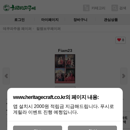
카테고리
검색
로그인
마이페이지
장바구니
관심상품
데쿠파주용 페이퍼
컬램보우페이퍼
8
Fiam23
상세보기
www.heritagecraft.co.kr의 페이지 내용:
상품가 :
5,600
원
적립금:150원
앱 설치시 2000원 적립금 지급해드립니다. 푸시로
배송비 :
(조건)
!
지역별
!
게릴라 이벤트 진행 예쩡입니다.
Fiam23
5,600
원
+1
-1