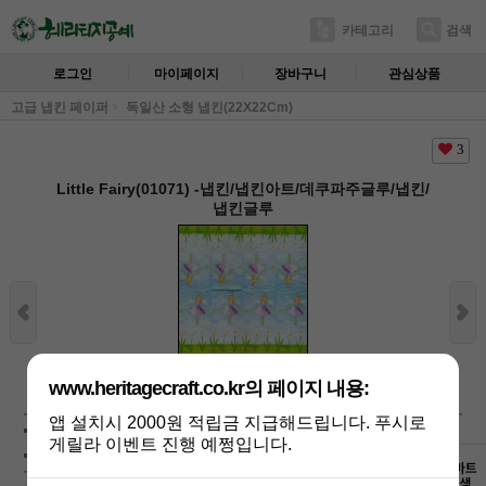
카테고리
검색
로그인
마이페이지
장바구니
관심상품
고급 냅킨 페이퍼
독일산 소형 냅킨(22X22Cm)
3
Little Fairy(01071) -냅킨/냅킨아트/데쿠파주글루/냅킨/
냅킨글루
상세보기
www.heritagecraft.co.kr의 페이지 내용:
앱 설치시 2000원 적립금 지급해드립니다. 푸시로
상품가 :
350
원
게릴라 이벤트 진행 예쩡입니다.
배송비 :
(조건)
!
지역별
!