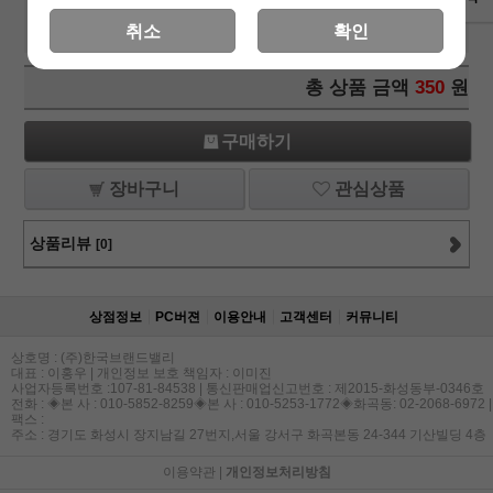
Little Fairy(01071) -
350
원
+1
-1
취소
확인
냅킨/냅킨아트/데쿠파주글루/냅킨/냅킨글루
총 상품 금액
350
원
구매하기
장바구니
관심상품
상품리뷰
[0]
상점정보
PC버젼
이용안내
고객센터
커뮤니티
상호명 : (주)한국브랜드밸리
대표 : 이홍우 | 개인정보 보호 책임자 : 이미진
사업자등록번호 :107-81-84538 | 통신판매업신고번호 : 제2015-화성동부-0346호
전화 : ◈본 사 : 010-5852-8259◈본 사 : 010-5253-1772◈화곡동: 02-2068-6972 |
팩스 :
주소 : 경기도 화성시 장지남길 27번지,서울 강서구 화곡본동 24-344 기산빌딩 4층
이용약관
|
개인정보처리방침