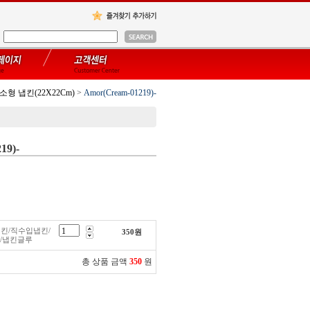
소형 냅킨(22X22Cm)
>
Amor(Cream-01219)-
19)-
)-냅킨/직수입냅킨/
350
원
/냅킨글루
총 상품 금액
350
원