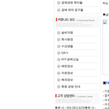
공예관련 책자들
하는
공예 제작 공구들
▣냅
솜씨자랑
회사동정
수강생들
Q&A
DIY공예교실
패턴정보
자료정보
해외정보
▣
데
회원 공방 안내
-.기
-.
-.
-.
◈본 사 : 010-5852-8259◈본 사 :
-.