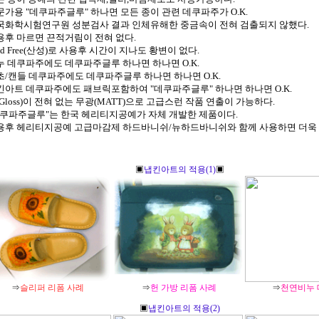
전문가용 "데쿠파주글루" 하나면 모든 종이 관련 데쿠파주가 O.K.
한국화학시험연구원 성분검사 결과 인체유해한 중금속이 전혀 검출되지 않했다.
사용후 마르면 끈적거림이 전혀 없다.
cid Free(산성)로 사용후 시간이 지나도 황변이 없다.
비누 데쿠파주에도 데쿠파주글루 하나면 하나면 O.K.
양초/캔들 데쿠파주에도 데쿠파주글루 하나면 하나면 O.K.
냅킨아트 데쿠파주에도 패브릭포함하여 "데쿠파주글루" 하나면 하나면 O.K.
광(Gloss)이 전혀 없는 무광(MATT)으로 고급스런 작품 연출이 가능하다.
"데쿠파주글루"는 한국 헤리티지공예가 자체 개발한 제품이다.
사용후 헤리티지공예 고급마감제 하드바니쉬/뉴하드바니쉬와 함께 사용하면 더욱 
▣
냅킨아트의 적용(1)
▣
⇒
슬리퍼 리폼 사례
⇒
헌 가방 리폼 사례
⇒
천연비누
▣
냅킨아트의 적용(2)