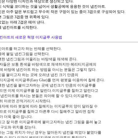
냅킨은 다양한 디자인과 색상으로 생산되고 있다.
단지 식탁을 코디하는 것을 넘어서 생활공예에 응용한 것이 냅킨아트.
냅킨은 아주 얇은 부드럽고 무수히 작은 구멍이 있는 종이 3겹으로 구성되어 있다.
쁜 그림은 3겹중 맨 위쪽에 있다.
요없는 아래 2겹은 떼어 낸다.
이제 냅킨아트를 시작한다.
킨아트의 새로운 혁명 이지글루 사용법
냅킨아트를 하고자 하는 반제를 선택한다.
반제에 붙일 냅킨그림을 선택한다.
선택한 냅킨그림과 어울리는 바탕색을 채색해 준다.
자들은 보통 흰색을 바탕색으로 채색하지만 헤리티지공예의
색 바탕에 냅킨아트 하는 방법을 아시는 분들은 그렇지 않다.
냅킨을 붙이고자 하는 곳에 오려낸 냅킨 크기 만큼의
티지공예 이지글루(Easy Glue)를 먼저 평붓을 이용하여 칠해 준다.
선택한 냅킨을 붙이고자하는 곳에 냅킨크기 만큼의 이지글루를
으면 이제 이지글루를 잘 말린다.이지글루를 칠하고 말린다고
 냅킨아트를 하시는 분들은 의아해 할 수 있다.이지글루는
히 마르면 끈적거리기 시작한다.
사용자에 따라 붓질에 따라 칠해지는 이지글루의 양이 달라질 수
므로 이지글루를 칠하고 마른후 다시 칠해주고 말리면 접착
가 더욱 좋아 집니다.
그리고 잘 마른 이지글루위에 붙이고자하는 냅킨 그림을 올려 놓고
 구도와 위치를 잡는다.
원하는 그림 위치가 아닌 경우는 얼마든지 냅킨을 띄었다 붙였다를
할 수 있다.이것이 헤리티지공예 이지글루의 특징이다.