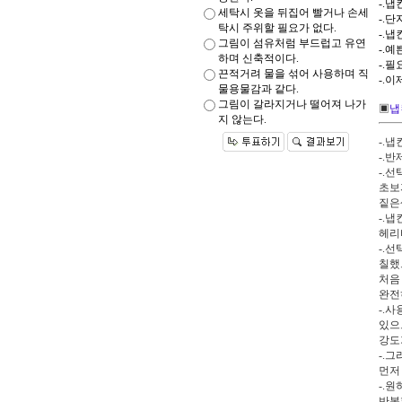
-.
세탁시 옷을 뒤집어 빨거나 손세
-.
탁시 주위할 필요가 없다.
-.
그림이 섬유처럼 부드럽고 유연
-.예
하며 신축적이다.
-.필
끈적거려 물을 섞어 사용하며 직
-.
물용물감과 같다.
그림이 갈라지거나 떨어져 나가
▣
냅
지 않는다.
-.
-.
-.
초보
짙은
-.
헤리
-.
칠했
처음
완전
-.
있으
강도
-.
먼저
-.
반복