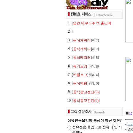
1
[
냅킨 데쿠파주 책 출간예
2
[
3
[
공식캐릭터
]헤리
4
[
공식캐릭터
]헤리
5
[
공식캐릭터
]헤리
6
[
용기모양
]다양한
7
[
카탈로그
]헤리티
8
[
공식명함
]영업점
9
[
공식광고전단(3)
]
10
[
공식광고전단(2)
]
▣
냅
섬유전용물감의 특성이 아닌 것은?
-.
섬유전용 물감으로 섬유에 만 사
-.냅
용한다.