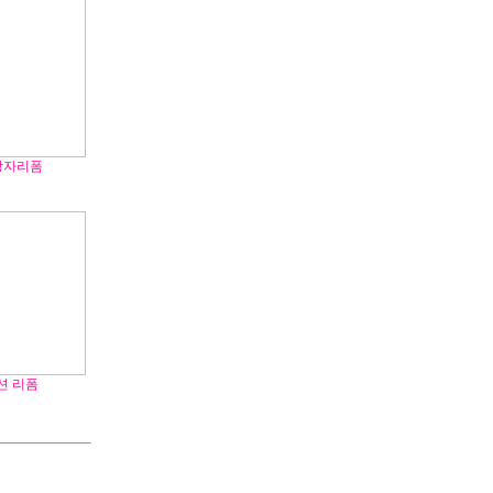
상자리폼
션 리폼