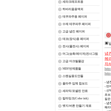
세라크래프트용
하바리움용액외
데쿠파주용 페이퍼
수제 데쿠파주 페이퍼
고급 냅킨 페이퍼
데코(장식)용 페이퍼
▣
전사(물전사) 페이퍼
냅킨
머그(승화/레이져)전사그림
헤리
고급 아크릴물감
자
http
MDF반제품들
http
스텐실용도안들
-.
꼴라주 입체 칩보드
-.
-.
세라믹/포셀린 안료
초보
칼라잉크(Color ink)
짙은
-.
뱃지/버튼 만들기 재료
헤리