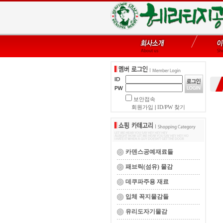
보안접속
회원가입
|
ID/PW 찾기
카덴스공예재료들
패브릭(섬유) 물감
데쿠파주용 재료
입체 꼭지물감들
유리도자기물감