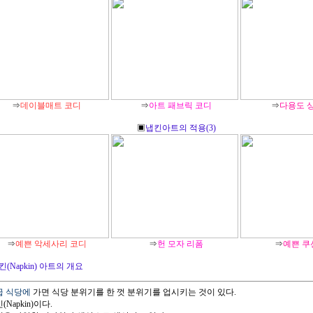
⇒
데이블매트 코디
⇒
아트 패브릭 코디
⇒
다용도 
▣
냅킨아트의 적용(3)
⇒
예쁜 악세사리 코디
⇒
헌 모자 리폼
⇒
예쁜 쿠
킨(Napkin) 아트의 개요
고급 식당에
가면 식당 분위기를 한 껏 분위기를 업시키는 것이 있다.
킨(Napkin)이다.