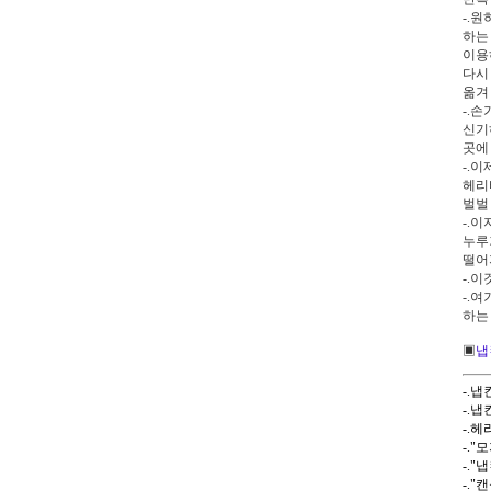
-.
하는
이용
다시
옮겨
-.
신기
곳에
-.
헤리
벌벌
-.
누루
떨어
-.
-.
하는
▣
냅킨
-.
-.
-.
-.
-.
-.