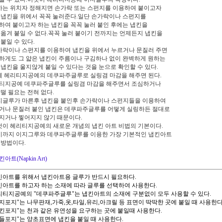
원하는 위치자 정해지면 손가락 또는 스펀지를 이용하여 붙이고자
 냅킨을 위에서 꼭꼭 눌러준다.일단 손가락이나 스펀지를
하여 붙이고자 하는 냅킨을 꼭꼭 눌러 붙인 후에는 냅킨을
 옮겨 붙일 수 없다.꼭꼭 눌러 붙이기 전까지는 언제든지 냅킨을
 붙일 수 있다.
손가락이나 스펀지를 이용하여 냅킨을 위에서 누르거나 문질러 주면
하게도 그 얇은 냅킨이 주름이나 구김하나 없이 완벽하게 원하는
 냅킨을 울지않게 붙일 수 있다는 것을 눈으로 확인할 수 있다.
이제 헤리티지공예의 데쿠파주글루로 실링겸 마감을 해주면 된다.
티지공예 데쿠파주글루를 실링겸 마감을 해주면서 조심하거나
 떨 필요는 전혀 없다.
이지글루가 마른후 냅킨을 붙인후 손가락이나 스펀지들을 이용하여
거나 문질러 붙인 냅킨은 데쿠파주글루를 어떻게 실링하든 절대로
지거나 찧어지지 않기 때문이다.
이것이 헤리티지공예의 새로운 개념의 냅킨 아트 비법의 기본이다.
여기까지 이지그루와 데쿠파주글루를 이용한 가장 기본적인 냅킨아트
 방법이다.
아트(Napkin Art)
냅킨아트를 위해서 냅킨아트용 글루가 반드시 필요하다.
냅킨아트를 하고자 하는 소재에 따라 글루를 선택하여 사용한다.
헤리티지공예의 "데쿠파주글루"는 냅킨아트의 소재에 구분없이 모두 사용할 수 있다.
"모지포지"는 나무판재,가죽,옷,타일,유리,아크릴 등 표면이 딱딱한 곳에 붙일 때 사용한다
"냅킨포지"는 천과 같은 유연성을 요구하는 곳에 붙일때 사용한다.
"캔들포지"는 양초표면에 냅킨을 붙일 때 사용한다.