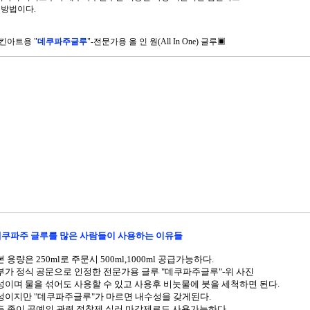
 방법이다.
킨아트용 "
데쿠파주글루
"-전문가용
올 인 원(All In One) 글루▣
쿠파주 글루를 많은 사람들이 사용하는 이유들
본 용량은 250ml로 주문시 500ml,1000ml 공급가능하다.
정부가 정식 공문으로 인정한 전문가용 글루 "데쿠파주글루"-위 사진
수성이며 물을 섞어도 사용할 수 있고 사용후 비눗물에 붓을 세척하면 된다.
수성이지만 "데쿠파주글루"가 마르면 내수성을 갖게된다.
모든 종이 공예의 관련 접착제,실러,마감제로도 사용가능하다.