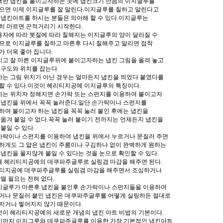
선택한 냅킨을 붙이고자하는 곳에 냅킨크기 만큼의 이지글루를
으면 이제 이지글루를 잘 말린다.이지글루를 칠하고 말린다고
 냅킨아트를 하시는 분들은 의아해 할 수 있다.이지글루는
히 마르면 끈적거리기 시작한다.
사용자에 따라 붓질에 따라 칠해지는 이지글루의 양이 달라질 수
므로 이지글루를 칠하고 마른후 다시 칠해주고 말리면 접착
가 더욱 좋아 집니다.
그리고 잘 마른 이지글루위에 붙이고자하는 냅킨 그림을 올려 놓고
 구도와 위치를 잡는다.
원하는 그림 위치가 아닌 경우는 얼마든지 냅킨을 띄었다 붙였다를
할 수 있다.이것이 헤리티지공예 이지글루의 특징이다.
원하는 위치자 정해지면 손가락 또는 스펀지를 이용하여 붙이고자
 냅킨을 위에서 꼭꼭 눌러준다.일단 손가락이나 스펀지를
하여 붙이고자 하는 냅킨을 꼭꼭 눌러 붙인 후에는 냅킨을
 옮겨 붙일 수 없다.꼭꼭 눌러 붙이기 전까지는 언제든지 냅킨을
 붙일 수 있다.
손가락이나 스펀지를 이용하여 냅킨을 위에서 누르거나 문질러 주면
하게도 그 얇은 냅킨이 주름이나 구김하나 없이 완벽하게 원하는
 냅킨을 울지않게 붙일 수 있다는 것을 눈으로 확인할 수 있다.
이제 헤리티지공예의 데쿠파주글루로 실링겸 마감을 해주면 된다.
티지공예 데쿠파주글루를 실링겸 마감을 해주면서 조심하거나
 떨 필요는 전혀 없다.
이지글루가 마른후 냅킨을 붙인후 손가락이나 스펀지들을 이용하여
거나 문질러 붙인 냅킨은 데쿠파주글루를 어떻게 실링하든 절대로
지거나 찧어지지 않기 때문이다.
이것이 헤리티지공예의 새로운 개념의 냅킨 아트 비법의 기본이다.
여기까지 이지그루와 데쿠파주글루를 이용한 가장 기본적인 냅킨아트