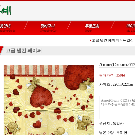
고급 냅킨 페이퍼
>
독일산 
고급 냅킨 페이퍼
Amor(Cream-012
판매가격 :
350원
사이즈 : 22CmX22Cm
Amor(Cream-01219
데쿠파주글루/냅킨아트
원산지 : 독일산
남은수량 : 무제한