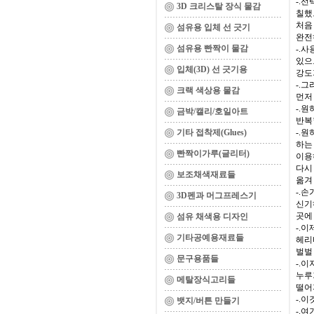
-.
3D 크리스탈 장식 물감
칠했
처음
섬유용 입체 선 긋기
완전
섬유용 빤짝이 물감
-.
있으
입체(3D) 선 긋기용
강도
-.
크랙 색상용 물감
먼저
-.
금박/캘리/호일아트
반복
기타 접착제(Glues)
-.
하는
빤짝이가루(글리터)
이용
다시
보조채색재료들
옮겨
-.
3D펜과 머그프레스기
신기
곳에
섬유 채색용 디자인
-.
기타공예용재료들
헤리
벌벌
문구용품들
-.
누루
메탈장식고리들
떨어
-.
뱃지/버튼 만들기
-.