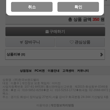
Alps Jamboree(01277)-
350
원
+1
-1
취소
확인
냅킨/직수입냅킨/데쿠파주글루/냅킨아트/냅킨글루
총 상품 금액
350
원
구매하기
장바구니
관심상품
상품리뷰
[0]
상점정보
PC버젼
이용안내
고객센터
커뮤니티
상호명 : (주)한국브랜드밸리
대표 : 이홍우 | 개인정보 보호 책임자 : 이미진
사업자등록번호 :107-81-84538 | 통신판매업신고번호 : 제2015-화성동부-0346호
전화 : ◈본 사 : 010-5852-8259◈본 사 : 010-5253-1772◈화곡동: 02-2068-6972 |
팩스 :
주소 : 경기도 화성시 장지남길 27번지,서울 강서구 화곡본동 24-344 기산빌딩 4층
이용약관
|
개인정보처리방침