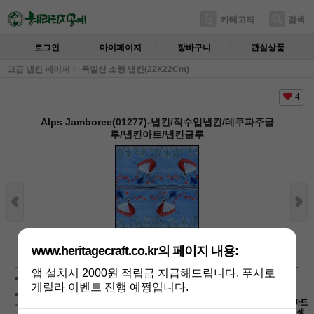
카테고리
검색
로그인
마이페이지
장바구니
관심상품
고급 냅킨 페이퍼
독일산 소형 냅킨(22X22Cm)
4
Alps Jamboree(01277)-냅킨/직수입냅킨/데쿠파주글
루/냅킨아트/냅킨글루
상세보기
www.heritagecraft.co.kr의 페이지 내용:
앱 설치시 2000원 적립금 지급해드립니다. 푸시로
상품가 :
350
원
게릴라 이벤트 진행 예쩡입니다.
배송비 :
(조건)
!
지역별
!