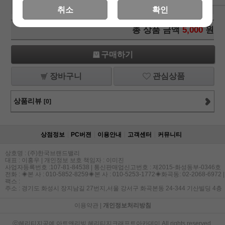
데쿠파주페이퍼/냅킨/데쿠파주글루/냅킨아트/냅킨글루
취소
확인
총 상품 금액
5,000
원
구매하기
장바구니
관심상품
상품리뷰
[0]
상점정보
PC버젼
이용안내
고객센터
커뮤니티
상호명 : (주)한국브랜드밸리
대표 : 이홍우 | 개인정보 보호 책임자 : 이미진
사업자등록번호 :107-81-84538 | 통신판매업신고번호 : 제2015-화성동부-0346호
전화 : ◈본 사 : 010-5852-8259◈본 사 : 010-5253-1772◈화곡동: 02-2068-6972 |
팩스 :
주소 : 경기도 화성시 장지남길 27번지,서울 강서구 화곡본동 24-344 기산빌딩 4층
이용약관
|
개인정보처리방침
ⓒ헤리티지공예,아트앤리빙,헤리티지크래프트아카데미 All rights reserved.