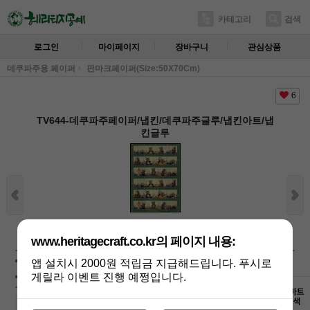
카테고리
검색
로그인
마이페이지
장바구니
관심상품
데쿠파주용 페이퍼
핀마크페이퍼(Size:50X70Cm)
6
TV644-데쿠파주페이퍼/냅킨/데쿠파주글루/냅킨아트/냅
킨글루
상세보기
www.heritagecraft.co.kr의 페이지 내용:
상품가 :
5,000
원
적립금:200원
앱 설치시 2000원 적립금 지급해드립니다. 푸시로
배송비 :
(조건)
!
지역별
!
게릴라 이벤트 진행 예쩡입니다.
TV644-
5,000
원
+1
-1