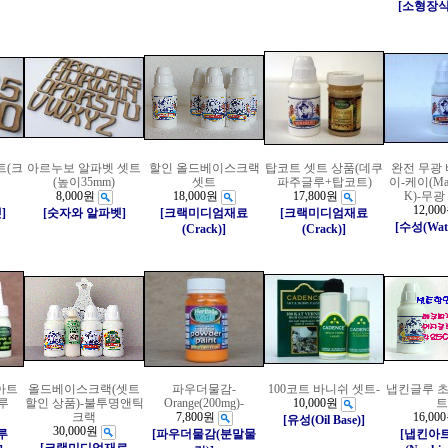
[소형장
트(크
아르누보 알파벳 셋트
할인 올드베이스크랙
탑코트 셋트 상품(데쿠
완전 무광
(높이35mm)
셋트
파주글루+탑코트)
이-케이(Matt
8,000원
18,000원
17,800원
K)-무
12,00
]
[숫자와 알파벳]
[크랙미디엄재료
[크랙미디엄재료
[수성(Wate
(Crack)]
(Crack)]
아트
올드베이스크랙(셋트
파우더물감-
100코트 바니쉬 셋트-
냅킨글루 초
루
할인 상품)-불투명앤틱
Orange(200mg)-
10,000원
트
크랙
7,800원
16,00
[유성(Oil Base)]
30,000원
루
[파우더물감(분말물
[냅킨아