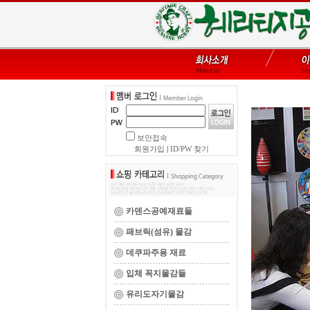
보안접속
회원가입
|
ID/PW 찾기
카덴스공예재료들
패브릭(섬유) 물감
데쿠파주용 재료
입체 꼭지물감들
유리도자기물감