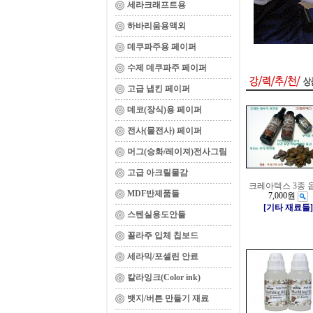
세라크래프트용
하바리움용액외
데쿠파주용 페이퍼
수제 데쿠파주 페이퍼
고급 냅킨 페이퍼
데코(장식)용 페이퍼
전사(물전사) 페이퍼
머그(승화/레이져)전사그림
고급 아크릴물감
크레아텍스 3종 
MDF반제품들
7,000원
[기타 재료들]
스텐실용도안들
꼴라주 입체 칩보드
세라믹/포셀린 안료
칼라잉크(Color ink)
뱃지/버튼 만들기 재료