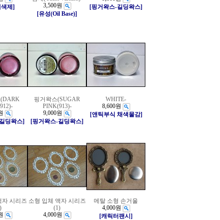
3,500원
채색제]
[핑거왁스-길딩왁스]
[유성(Oil Base)]
(DARK
핑거왁스(SUGAR
WHITE-
912)-
PINK(913)-
8,600원
원
9,000원
[앤틱부식 채색물감]
-길딩왁스]
[핑거왁스-길딩왁스]
액자 시리즈
소형 입체 액자 시리즈
메탈 소형 손거울
)
(1)
4,000원
원
4,000원
[캐릭터팬시]