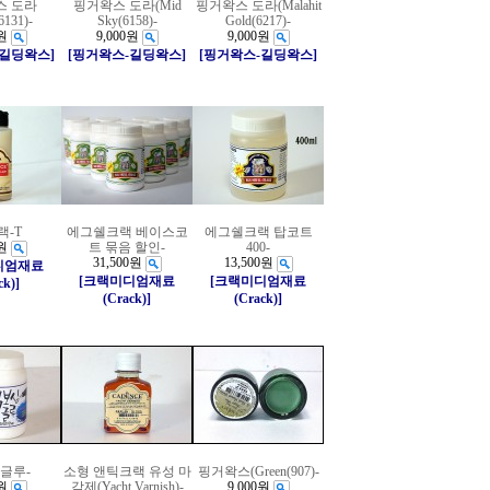
스 도라
핑거왁스 도라(Mid
핑거왁스 도라(Malahit
6131)-
Sky(6158)-
Gold(6217)-
원
9,000원
9,000원
-길딩왁스]
[핑거왁스-길딩왁스]
[핑거왁스-길딩왁스]
랙-T
에그쉘크랙 베이스코
에그쉘크랙 탑코트
원
트 묶음 할인-
400-
31,500원
13,500원
디엄재료
[크랙미디엄재료
[크랙미디엄재료
ck)]
(Crack)]
(Crack)]
글루-
소형 앤틱크랙 유성 마
핑거왁스(Green(907)-
원
감제(Yacht Varnish)-
9,000원