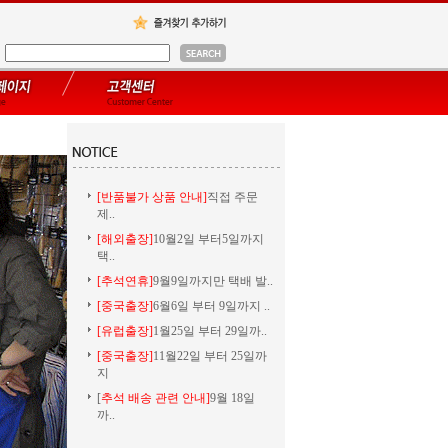
[반품불가 상품 안내]
직접 주문
제..
[해외출장]
10월2일 부터5일까지
택..
[추석연휴]
9월9일까지만 택배 발..
[중국출장]
6월6일 부터 9일까지 ..
[유럽출장]
1월25일 부터 29일까..
[중국출장]
11월22일 부터 25일까
지
[
추석 배송 관련 안내]
9월 18일
까..