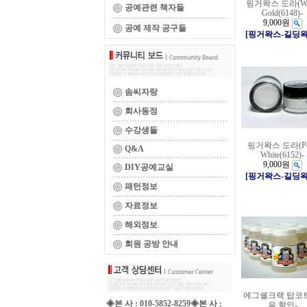
핑거왁스 도라(Wh
공예관련 책자들
Gold(6148)-
9,000원
공예 제작 공구들
[핑거왁스-길딩왁
솜씨자랑
회사동정
수강생들
핑거왁스 도라(Pea
Q&A
White(6152)-
9,000원
DIY공예교실
[핑거왁스-길딩왁
패턴정보
자료정보
해외정보
회원 공방 안내
에그쉘크랙 탑코
◈본 사 : 010-5852-8259◈본 사 :
음 할인-