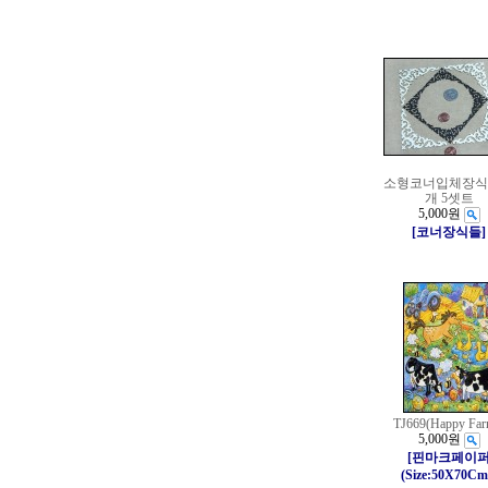
소형코너입체장식(2
개 5셋트
5,000원
[코너장식들]
TJ669(Happy Far
5,000원
[핀마크페이
(Size:50X70Cm