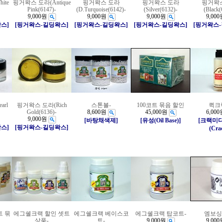
ite
핑거왁스 도라(Antique
핑거왁스 도라
핑거왁스 도라
핑거왁
Pink(6147)-
(D.Turquoise(6142)-
(Silver(6132)-
(Black(
9,000원
9,000원
9,000원
9,000
스]
[핑거왁스-길딩왁스]
[핑거왁스-길딩왁스]
[핑거왁스-길딩왁스]
[핑거왁스
rl
핑거왁스 도라(Rich
스톤볼-
100코트 묶음 할인
퀵크
Gold(6136)-
8,600원
45,000원
6,000
9,000원
[바탕채색제]
[유성(Oil Base)]
[크랙미
스]
[핑거왁스-길딩왁스]
(Cra
트 묶
에그쉘크랙 할인 셋트
에그쉘크랙 베이스코
에그쉘크랙 탑코트-
엠보싱
상품-
트-
9,000원
9,000