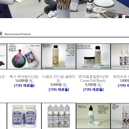
옵션-
특가 푸어링미디엄-
다용도 미디엄-글레이
3D크림호일본드(3D
레진아트 
14,000원
징-
Cream Foil Bond)-
3,000
9,600원
9,500원
[기타 재료들]
[기타 
[기타 재료들]
[기타 재료들]