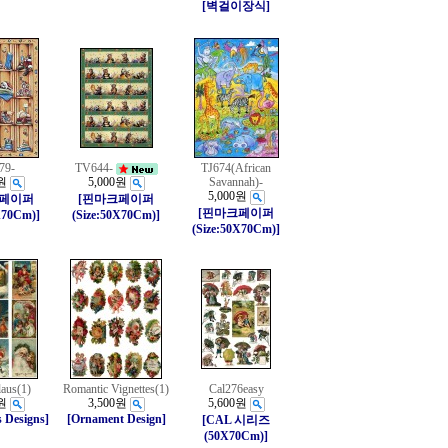
[벽걸이장식]
79-
TV644-
TJ674(African
원
5,000원
Savannah)-
5,000원
크페이퍼
[핀마크페이퍼
[핀마크페이퍼
X70Cm)]
(Size:50X70Cm)]
(Size:50X70Cm)]
laus(1)
Romantic Vignettes(1)
Cal276easy
원
3,500원
5,600원
 Designs]
[Ornament Design]
[CAL 시리즈
(50X70Cm)]