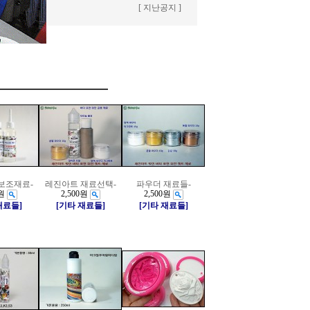
[ 지난공지 ]
보조재료-
레진아트 재료선택-
파우더 재료들-
원
2,500원
2,500원
재료들]
[기타 재료들]
[기타 재료들]