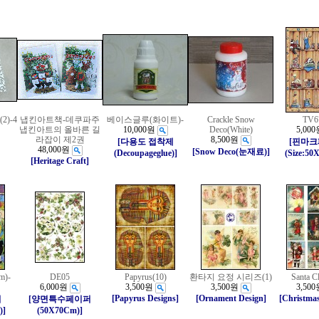
)-4
냅킨아트책-데쿠파주
베이스글루(화이트)-
Crackle Snow
TV6
냅킨아트의 올바른 길
10,000원
Deco(White)
5,000
라잡이 제2권
8,500원
[다용도 접착제
[핀마
48,000원
[Snow Deco(눈재료)]
(Decoupageglue)]
(Size:50
[Heritage Craft]
m)-
DE05
Papyrus(10)
환타지 요정 시리즈(1)
Santa C
6,000원
3,500원
3,500원
3,500
[Papyrus Designs]
[Ornament Design]
[Christmas
퍼
[양면특수페이퍼
)]
(50X70Cm)]