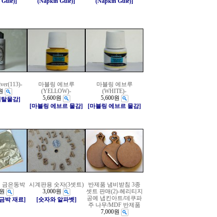
 Gule)]
(Napkin Gule)]
(Napkin Gule)]
lver(113)-
마블링 에브루
마블링 에브루
원
(YELLOW)-
(WHITE)-
5,600원
5,600원
메탈물감]
[마블링 에브르 물감]
[마블링 에브르 물감]
 금은동박
시계판용 숫자(3셋트)
반제품 냄비받침 3종
0원
3,000원
셋트 판매(2)-헤리티지
공예 냅킨아트/데쿠파
/금박 재료]
[숫자와 알파벳]
주 나무/MDF 반제품
7,000원