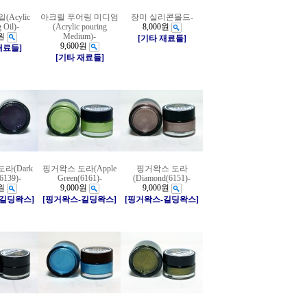
Acylic
아크릴 푸어링 미디엄
장미 실리콘몰드-
 Oil)-
(Acrylic pouring
8,000원
원
Medium)-
[기타 재료들]
9,600원
재료들]
[기타 재료들]
라(Dark
핑거왁스 도라(Apple
핑거왁스 도라
6139)-
Green(6161)-
(Diamond(6151)-
원
9,000원
9,000원
-길딩왁스]
[핑거왁스-길딩왁스]
[핑거왁스-길딩왁스]