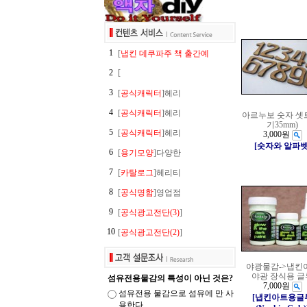
1
[
냅킨 데쿠파주 책 출간예
2
[
3
[
공식캐릭터
]헤리
4
[
공식캐릭터
]헤리
아르누보 숫자 셋
기35mm)
5
[
공식캐릭터
]헤리
3,000원
[숫자와 알파벳
6
[
용기모양
]다양한
7
[
카탈로그
]헤리티
8
[
공식명함
]영업점
9
[
공식광고전단(3)
]
10
[
공식광고전단(2)
]
야광물감->냅킨
야광 장식용 글
섬유전용물감의 특성이 아닌 것은?
7,000원
섬유전용 물감으로 섬유에 만 사
[냅킨아트용글
용한다.