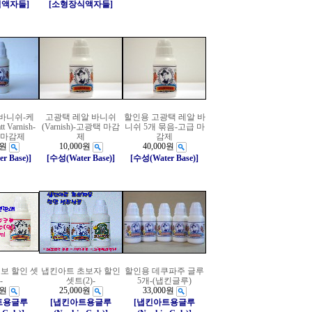
식액자들]
[소형장식액자들]
 바니쉬-케
고광택 레알 바니쉬
할인용 고광택 레알 바
 Varnish-
(Varnish)-고광택 마감
니쉬 5개 묶음-고급 마
광 마감제
제
감제
0원
10,000원
40,000원
r Base)]
[수성(Water Base)]
[수성(Water Base)]
보 할인 셋
냅킨아트 초보자 할인
할인용 데쿠파주 글루
-
셋트(2)-
5개-(냅킨글루)
0원
25,000원
33,000원
트용글루
[냅킨아트용글루
[냅킨아트용글루