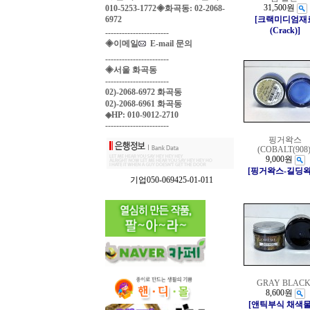
31,500원
010-5253-1772◈화곡동: 02-2068-
6972
[크랙미디엄재
(Crack)]
-----------------------
◈이메일
E-mail 문의
-----------------------
◈서울 화곡동
-----------------------
02)-2068-6972 화곡동
02)-2068-6961 화곡동
◈HP: 010-9012-2710
-----------------------
핑거왁스
(COBALT(908)
9,000원
[핑거왁스-길딩왁
기업050-069425-01-011
GRAY BLACK
8,600원
[앤틱부식 채색물