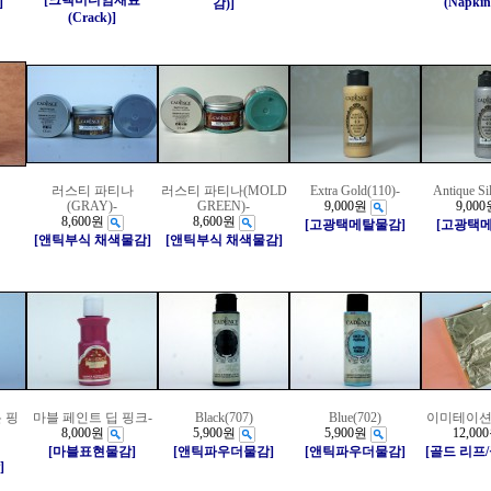
[크랙미디엄재료
]
(Napkin
감)]
(Crack)]
러스티 파티나
러스티 파티나(MOLD
Extra Gold(110)-
Antique Si
(GRAY)-
GREEN)-
9,000원
9,000
8,600원
8,600원
[고광택메탈물감]
[고광택
[앤틱부식 채색물감]
[앤틱부식 채색물감]
 핑
마블 페인트 딥 핑크-
Black(707)
Blue(702)
이미테이션
8,000원
5,900원
5,900원
12,00
[마블표현물감]
[앤틱파우더물감]
[앤틱파우더물감]
[골드 리프
]