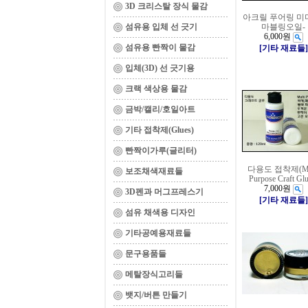
3D 크리스탈 장식 물감
아크릴 푸어링 미
섬유용 입체 선 긋기
마블링오일-
6,000원
섬유용 빤짝이 물감
[기타 재료들]
입체(3D) 선 긋기용
크랙 색상용 물감
금박/캘리/호일아트
기타 접착제(Glues)
빤짝이가루(글리터)
다용도 접착제(Mu
보조채색재료들
Purpose Craft Glu
7,000원
3D펜과 머그프레스기
[기타 재료들]
섬유 채색용 디자인
기타공예용재료들
문구용품들
메탈장식고리들
뱃지/버튼 만들기