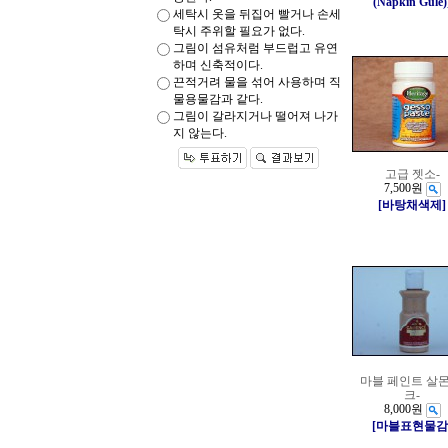
(Napkin Gule)
세탁시 옷을 뒤집어 빨거나 손세
탁시 주위할 필요가 없다.
그림이 섬유처럼 부드럽고 유연
하며 신축적이다.
끈적거려 물을 섞어 사용하며 직
물용물감과 같다.
그림이 갈라지거나 떨어져 나가
지 않는다.
고급 젯소-
7,500원
[바탕채색제]
마블 페인트 살몬
크-
8,000원
[마블표현물감