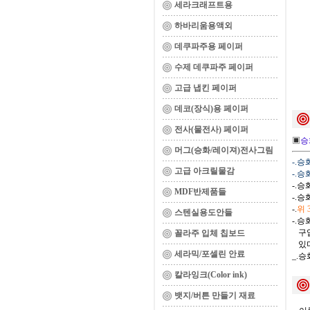
세라크래프트용
하바리움용액외
데쿠파주용 페이퍼
수제 데쿠파주 페이퍼
고급 냅킨 페이퍼
데코(장식)용 페이퍼
전사(물전사) 페이퍼
▣
승
머그(승화/레이져)전사그림
-.
고급 아크릴물감
-.
-.
MDF반제품들
-.
-.
위
스텐실용도안들
-.
구입
꼴라주 입체 칩보드
있다
세라믹/포셀린 안료
_.
칼라잉크(Color ink)
뱃지/버튼 만들기 재료