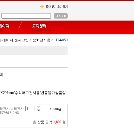
화/레이져)전사그림
>
승화전사용
>
HT4-050
공예
0mmX297mm/승화머그전사용/반품불가상품임
/승화전사/승화전사
1,800
원
냅킨/냅킨아트
총 상품 금액
1,800
원