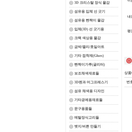
이름
3D 크리스탈 장식 물감
섬유용 입체 선 긋기
내용
섬유용 빤짝이 물감
입체(3D) 선 긋기용
평
크랙 색상용 물감
금박/캘리/호일아트
기타 접착제(Glues)
빤짝이가루(글리터)
상품
보조채색재료들
번
3D펜과 머그프레스기
섬유 채색용 디자인
기타공예용재료들
문구용품들
메탈장식고리들
뱃지/버튼 만들기