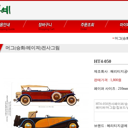
머그(승
머그(승화/레이져)전사그림
HT4-050
제조회사 : 헤리티지
판매가격 :
1,800원
페이퍼 사이즈 : 21
HT4-050전사페이퍼
페이퍼/머그컵/칩보드/
브랜드 : 헤리티지공예