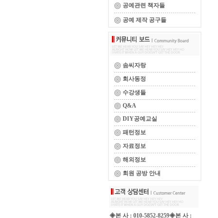
공예관련 책자들
공예 제작 공구들
솜씨자랑
회사동정
수강생들
Q&A
DIY공예교실
패턴정보
자료정보
해외정보
회원 공방 안내
◈본 사 : 010-5852-8259◈본 사 :