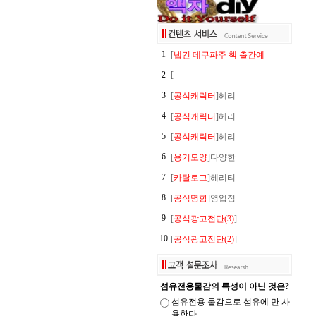
1
[
냅킨 데쿠파주 책 출간예
2
[
3
[
공식캐릭터
]헤리
4
[
공식캐릭터
]헤리
5
[
공식캐릭터
]헤리
6
[
용기모양
]다양한
7
[
카탈로그
]헤리티
8
[
공식명함
]영업점
9
[
공식광고전단(3)
]
10
[
공식광고전단(2)
]
섬유전용물감의 특성이 아닌 것은?
섬유전용 물감으로 섬유에 만 사
용한다.