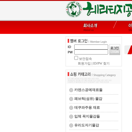
보안접속
회원가입
|
ID/PW 찾기
카덴스공예재료들
패브릭(섬유) 물감
데쿠파주용 재료
입체 꼭지물감들
유리도자기물감