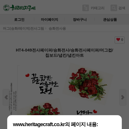
카테고리
검색
로그인
마이페이지
장바구니
관심상품
머그(승화/레이져)전사그림
승화전사용
0
HT4-049전사페이퍼/승화전사/승화전사페이퍼/머그컵/
칩보드/냅킨/냅킨아트
www.heritagecraft.co.kr의 페이지 내용: