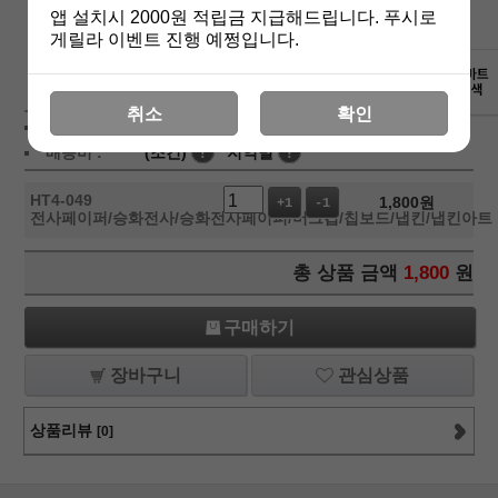
앱 설치시 2000원 적립금 지급해드립니다. 푸시로
게릴라 이벤트 진행 예쩡입니다.
상세보기
취소
확인
상품가 :
1,800
원
배송비 :
(조건)
!
지역별
!
HT4-049
1,800
원
+1
-1
전사페이퍼/승화전사/승화전사페이퍼/머그컵/칩보드/냅킨/냅킨아트
총 상품 금액
1,800
원
구매하기
장바구니
관심상품
상품리뷰
[0]