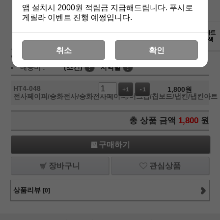
앱 설치시 2000원 적립금 지급해드립니다. 푸시로
게릴라 이벤트 진행 예쩡입니다.
상세보기
취소
확인
상품가 :
1,800
원
배송비 :
(조건)
!
지역별
!
HT4-048
1,800
원
+1
-1
전사페이퍼/승화전사/승화전사페이퍼/머그컵/칩보드/냅킨/냅킨아트
총 상품 금액
1,800
원
구매하기
장바구니
관심상품
상품리뷰
[0]