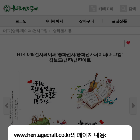
카테고리
검색
로그인
마이페이지
장바구니
관심상품
머그(승화/레이져)전사그림
승화전사용
0
HT4-048전사페이퍼/승화전사/승화전사페이퍼/머그컵/
칩보드/냅킨/냅킨아트
www.heritagecraft.co.kr의 페이지 내용: