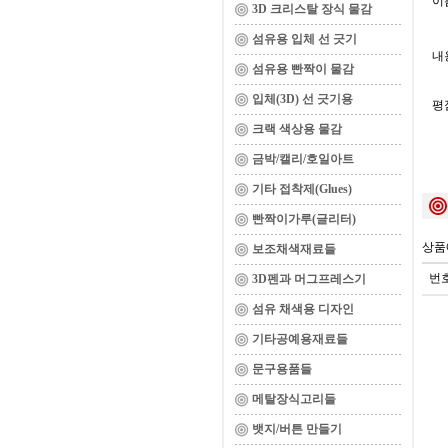
이름
3D 크리스탈 장식 물감
섬유용 입체 선 긋기
내용
섬유용 빤짝이 물감
입체(3D) 선 긋기용
평
크랙 색상용 물감
금박/캘리/호일아트
기타 접착제(Glues)
빤짝이가루(글리터)
상품
보조채색재료들
번
3D펜과 머그프레스기
섬유 채색용 디자인
기타공예용재료들
문구용품들
메탈장식고리들
뱃지/버튼 만들기