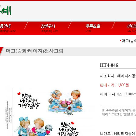
머그(승
머그(승화/레이져)전사그림
HT4-046
제조회사 : 헤리티지
판매가격 :
1,800원
페이퍼 사이즈 : 21
HT4-046전사페이퍼
페이퍼/머그컵/칩보드/
브랜드 : 헤리티지공예