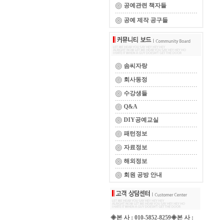
공예관련 책자들
공예 제작 공구들
솜씨자랑
회사동정
수강생들
Q&A
DIY공예교실
패턴정보
자료정보
해외정보
회원 공방 안내
◈본 사 : 010-5852-8259◈본 사 :