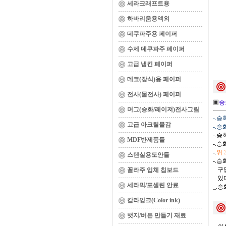
세라크래프트용
하바리움용액외
데쿠파주용 페이퍼
수제 데쿠파주 페이퍼
고급 냅킨 페이퍼
데코(장식)용 페이퍼
전사(물전사) 페이퍼
▣
승
머그(승화/레이져)전사그림
-.
고급 아크릴물감
-.
-.
MDF반제품들
-.
-.
위
스텐실용도안들
-.
구입
꼴라주 입체 칩보드
있다
세라믹/포셀린 안료
_.
칼라잉크(Color ink)
뱃지/버튼 만들기 재료