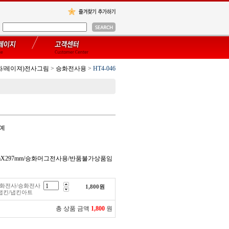
화/레이져)전사그림
>
승화전사용
>
HT4-046
공예
0mmX297mm/승화머그전사용/반품불가상품임
/승화전사/승화전사
1,800
원
냅킨/냅킨아트
총 상품 금액
1,800
원