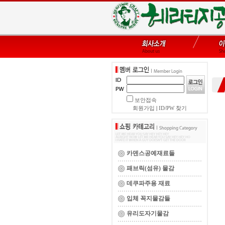
보안접속
회원가입
|
ID/PW 찾기
카덴스공예재료들
패브릭(섬유) 물감
데쿠파주용 재료
입체 꼭지물감들
유리도자기물감