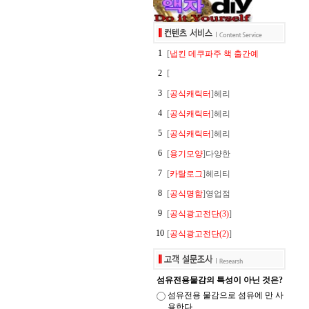
1
[
냅킨 데쿠파주 책 출간예
2
[
3
[
공식캐릭터
]헤리
4
[
공식캐릭터
]헤리
5
[
공식캐릭터
]헤리
6
[
용기모양
]다양한
7
[
카탈로그
]헤리티
8
[
공식명함
]영업점
9
[
공식광고전단(3)
]
10
[
공식광고전단(2)
]
섬유전용물감의 특성이 아닌 것은?
섬유전용 물감으로 섬유에 만 사
용한다.