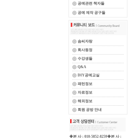
공예관련 책자들
공예 제작 공구들
솜씨자랑
회사동정
수강생들
Q&A
DIY공예교실
패턴정보
자료정보
해외정보
회원 공방 안내
◈본 사 : 010-5852-8259◈본 사 :