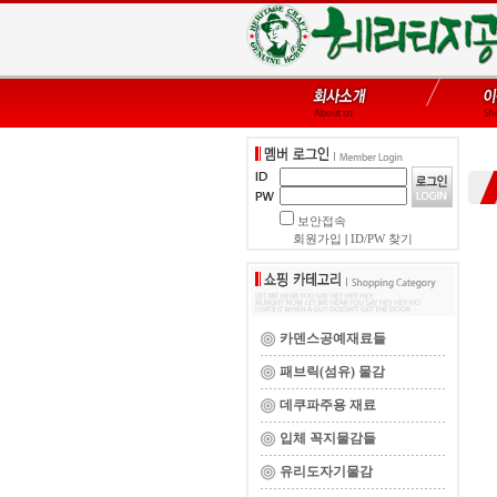
보안접속
회원가입
|
ID/PW 찾기
카덴스공예재료들
패브릭(섬유) 물감
데쿠파주용 재료
입체 꼭지물감들
유리도자기물감