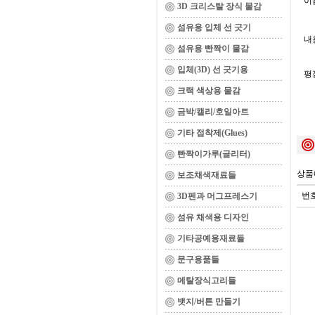
이름
3D 크리스탈 장식 물감
섬유용 입체 선 긋기
내용
섬유용 빤짝이 물감
입체(3D) 선 긋기용
평
크랙 색상용 물감
금박/캘리/호일아트
기타 접착제(Glues)
빤짝이가루(글리터)
상품
보조채색재료들
번
3D펜과 머그프레스기
섬유 채색용 디자인
기타공예용재료들
문구용품들
메탈장식고리들
뱃지/버튼 만들기