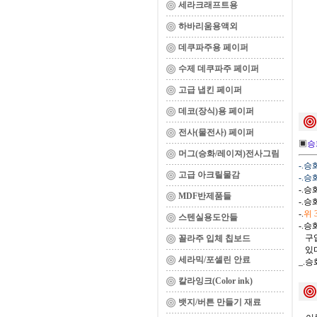
세라크래프트용
하바리움용액외
데쿠파주용 페이퍼
수제 데쿠파주 페이퍼
고급 냅킨 페이퍼
데코(장식)용 페이퍼
전사(물전사) 페이퍼
▣
승
머그(승화/레이져)전사그림
-.
고급 아크릴물감
-.
-.
MDF반제품들
-.
-.
위
스텐실용도안들
-.
구입
꼴라주 입체 칩보드
있다
세라믹/포셀린 안료
_.
칼라잉크(Color ink)
뱃지/버튼 만들기 재료