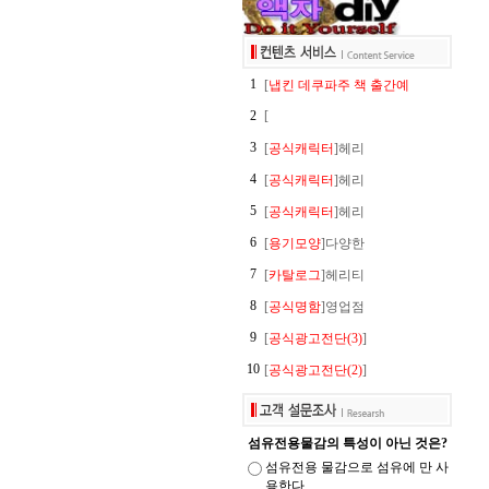
1
[
냅킨 데쿠파주 책 출간예
2
[
3
[
공식캐릭터
]헤리
4
[
공식캐릭터
]헤리
5
[
공식캐릭터
]헤리
6
[
용기모양
]다양한
7
[
카탈로그
]헤리티
8
[
공식명함
]영업점
9
[
공식광고전단(3)
]
10
[
공식광고전단(2)
]
섬유전용물감의 특성이 아닌 것은?
섬유전용 물감으로 섬유에 만 사
용한다.