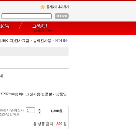
화/레이져)전사그림
>
승화전사용
>
HT4-044
공예
0mmX297mm/승화머그전사용/반품불가상품임
/승화전사/승화전사
1,800
원
냅킨/냅킨아트
총 상품 금액
1,800
원