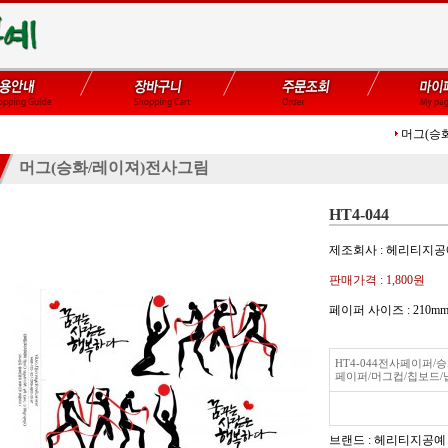
머그(승
머그(승화/레이져)전사그림
HT4-044
제조회사 : 헤리티지
판매가격 :
1,800원
페이퍼 사이즈 : 21
HT4-044전사페이퍼
페이퍼/머그컵/칩보드/
브랜드 : 헤리티지공예