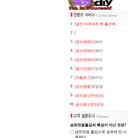
1
[
냅킨 데쿠파주 책 출간예
2
[
3
[
공식캐릭터
]헤리
4
[
공식캐릭터
]헤리
5
[
공식캐릭터
]헤리
6
[
용기모양
]다양한
7
[
카탈로그
]헤리티
8
[
공식명함
]영업점
9
[
공식광고전단(3)
]
10
[
공식광고전단(2)
]
섬유전용물감의 특성이 아닌 것은?
섬유전용 물감으로 섬유에 만 사
용한다.