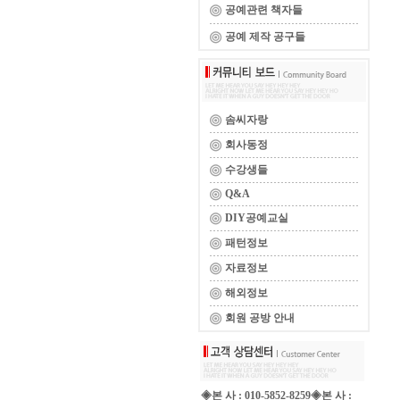
공예관련 책자들
공예 제작 공구들
솜씨자랑
회사동정
수강생들
Q&A
DIY공예교실
패턴정보
자료정보
해외정보
회원 공방 안내
◈본 사 : 010-5852-8259◈본 사 :