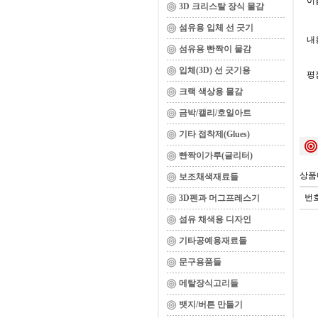
이름
3D 크리스탈 장식 물감
섬유용 입체 선 긋기
내용
섬유용 빤짝이 물감
입체(3D) 선 긋기용
평
크랙 색상용 물감
금박/캘리/호일아트
기타 접착제(Glues)
빤짝이가루(글리터)
상품
보조채색재료들
번
3D펜과 머그프레스기
섬유 채색용 디자인
기타공예용재료들
문구용품들
메탈장식고리들
뱃지/버튼 만들기