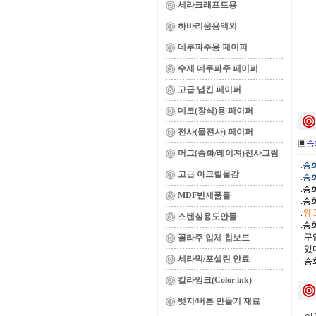
세라크래프트용
하바리움용액외
데쿠파주용 페이퍼
수제 데쿠파주 페이퍼
고급 냅킨 페이퍼
데코(장식)용 페이퍼
전사(물전사) 페이퍼
▣
승
머그(승화/레이져)전사그림
-.
고급 아크릴물감
-.
-.
MDF반제품들
-.
-.
위
스텐실용도안들
-.
구입
꼴라주 입체 칩보드
있다
세라믹/포셀린 안료
_.
칼라잉크(Color ink)
뱃지/버튼 만들기 재료