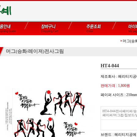
머그(승
머그(승화/레이져)전사그림
HT4-044
제조회사 : 헤리티지
판매가격 :
1,800원
페이퍼 사이즈 : 21
HT4-044전사페이퍼
페이퍼/머그컵/칩보드/
브랜드 : 헤리티지공예