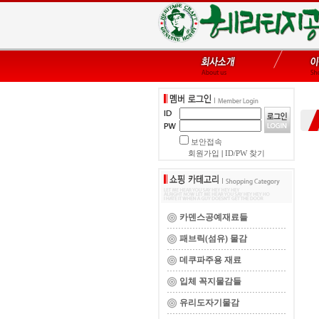
보안접속
회원가입
|
ID/PW 찾기
카덴스공예재료들
패브릭(섬유) 물감
데쿠파주용 재료
입체 꼭지물감들
유리도자기물감