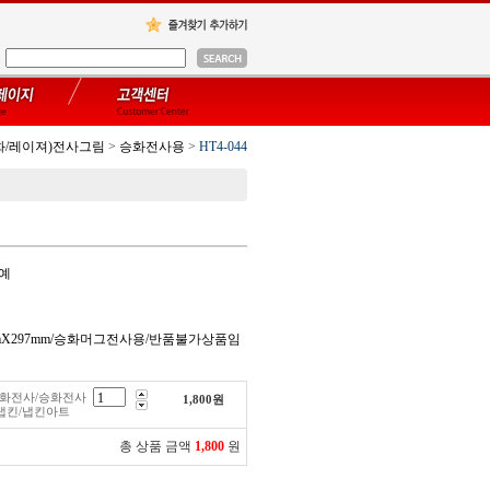
화/레이져)전사그림
>
승화전사용
>
HT4-044
공예
0mmX297mm/승화머그전사용/반품불가상품임
/승화전사/승화전사
1,800
원
냅킨/냅킨아트
총 상품 금액
1,800
원