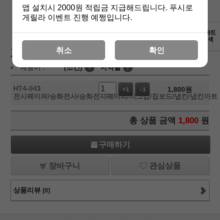
앱 설치시 2000원 적립금 지급해드립니다. 푸시로
게릴라 이벤트 진행 예쩡입니다.
상세보기
취소
확인
상품가 :
1,800
원
배송비 :
(조건)
!
지역별
!
HT4-043
1,800
원
+1
-1
전사페이퍼/승화전사/승화전사페이퍼/머그컵/칩보드/냅킨/냅킨아트
총 상품 금액
1,800
원
구매하기
장바구니
관심상품
상품리뷰
[0]