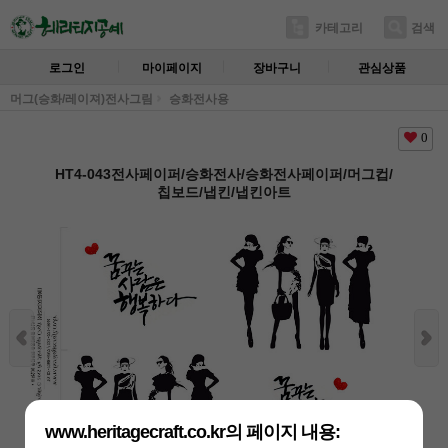
카테고리
검색
로그인
마이페이지
장바구니
관심상품
머그(승화/레이져)전사그림
승화전사용
0
HT4-043전사페이퍼/승화전사/승화전사페이퍼/머그컵/
칩보드/냅킨/냅킨아트
www.heritagecraft.co.kr의 페이지 내용: