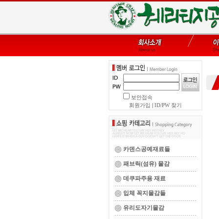
보안접속
회원가입
|
ID/PW 찾기
카덴스공예재료들
패브릭(섬유) 물감
데쿠파주용 재료
입체 꼭지물감들
유리도자기물감