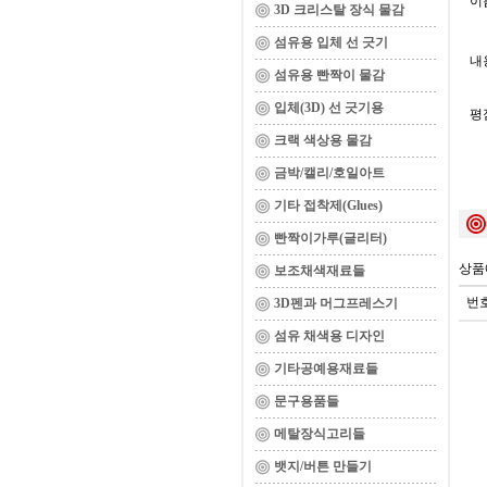
이름
3D 크리스탈 장식 물감
섬유용 입체 선 긋기
내용
섬유용 빤짝이 물감
입체(3D) 선 긋기용
평
크랙 색상용 물감
금박/캘리/호일아트
기타 접착제(Glues)
빤짝이가루(글리터)
상품
보조채색재료들
번
3D펜과 머그프레스기
섬유 채색용 디자인
기타공예용재료들
문구용품들
메탈장식고리들
뱃지/버튼 만들기