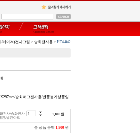
화/레이져)전사그림
>
승화전사용
>
HT4-042
공예
0mmX297mm/승화머그전사용/반품불가상품임
/승화전사/승화전사
1,800
원
냅킨/냅킨아트
총 상품 금액
1,800
원