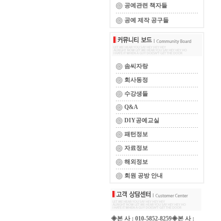
공예관련 책자들
공예 제작 공구들
솜씨자랑
회사동정
수강생들
Q&A
DIY공예교실
패턴정보
자료정보
해외정보
회원 공방 안내
◈본 사 : 010-5852-8259◈본 사 :