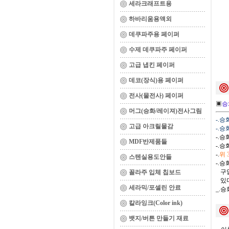
세라크래프트용
하바리움용액외
데쿠파주용 페이퍼
수제 데쿠파주 페이퍼
고급 냅킨 페이퍼
데코(장식)용 페이퍼
전사(물전사) 페이퍼
▣
승
머그(승화/레이져)전사그림
-.
고급 아크릴물감
-.
-.
MDF반제품들
-.
-.
위
스텐실용도안들
-.
구입
꼴라주 입체 칩보드
있다
세라믹/포셀린 안료
_.
칼라잉크(Color ink)
뱃지/버튼 만들기 재료