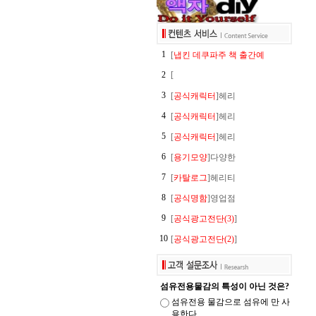
1
[
냅킨 데쿠파주 책 출간예
2
[
3
[
공식캐릭터
]헤리
4
[
공식캐릭터
]헤리
5
[
공식캐릭터
]헤리
6
[
용기모양
]다양한
7
[
카탈로그
]헤리티
8
[
공식명함
]영업점
9
[
공식광고전단(3)
]
10
[
공식광고전단(2)
]
섬유전용물감의 특성이 아닌 것은?
섬유전용 물감으로 섬유에 만 사
용한다.