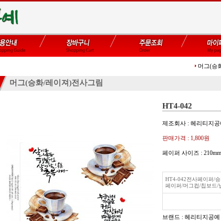
머그(승
머그(승화/레이져)전사그림
HT4-042
제조회사 : 헤리티지
판매가격 :
1,800원
페이퍼 사이즈 : 21
HT4-042전사페이퍼
페이퍼/머그컵/칩보드/
브랜드 : 헤리티지공예