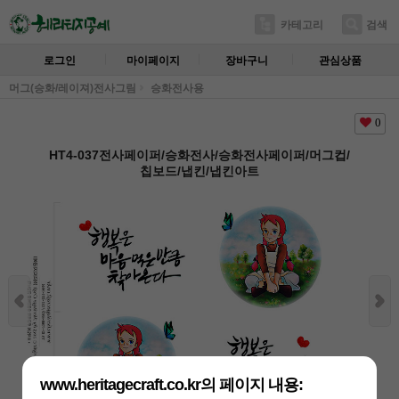
카테고리
검색
로그인
마이페이지
장바구니
관심상품
머그(승화/레이져)전사그림
승화전사용
0
HT4-037전사페이퍼/승화전사/승화전사페이퍼/머그컵/
칩보드/냅킨/냅킨아트
www.heritagecraft.co.kr의 페이지 내용: