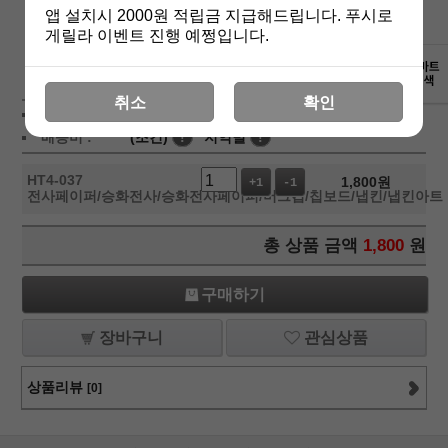
앱 설치시 2000원 적립금 지급해드립니다. 푸시로
게릴라 이벤트 진행 예쩡입니다.
상세보기
취소
확인
상품가 :
1,800
원
배송비 :
(조건)
!
지역별
!
HT4-037
1,800
원
+1
-1
전사페이퍼/승화전사/승화전사페이퍼/머그컵/칩보드/냅킨/냅킨아트
총 상품 금액
1,800
원
구매하기
장바구니
관심상품
상품리뷰
[0]