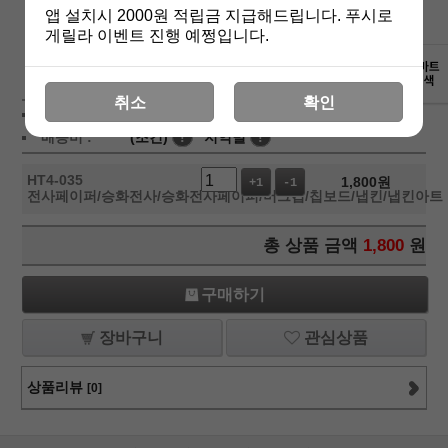
앱 설치시 2000원 적립금 지급해드립니다. 푸시로
게릴라 이벤트 진행 예쩡입니다.
상세보기
취소
확인
상품가 :
1,800
원
배송비 :
(조건)
!
지역별
!
HT4-035
1,800
원
+1
-1
전사페이퍼/승화전사/승화전사페이퍼/머그컵/칩보드/냅킨/냅킨아트
총 상품 금액
1,800
원
구매하기
장바구니
관심상품
상품리뷰
[0]