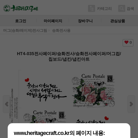
카테고리
검색
로그인
마이페이지
장바구니
관심상품
머그(승화/레이져)전사그림
승화전사용
0
HT4-035전사페이퍼/승화전사/승화전사페이퍼/머그컵/
칩보드/냅킨/냅킨아트
www.heritagecraft.co.kr의 페이지 내용: