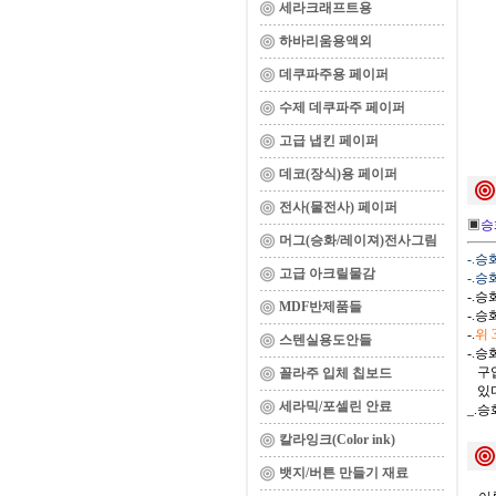
세라크래프트용
하바리움용액외
데쿠파주용 페이퍼
수제 데쿠파주 페이퍼
고급 냅킨 페이퍼
데코(장식)용 페이퍼
전사(물전사) 페이퍼
▣
승
머그(승화/레이져)전사그림
-.
고급 아크릴물감
-.
-.
MDF반제품들
-.
-.
위
스텐실용도안들
-.
구입
꼴라주 입체 칩보드
있다
세라믹/포셀린 안료
_.
칼라잉크(Color ink)
뱃지/버튼 만들기 재료