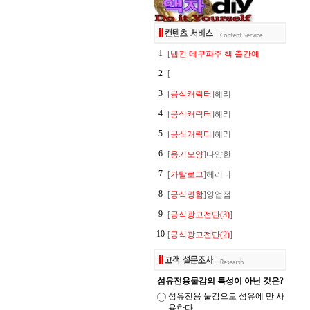
1
[
냅킨 데쿠파주 책 출간예
2
[
3
[
공식캐릭터
]헤리
4
[
공식캐릭터
]헤리
5
[
공식캐릭터
]헤리
6
[
용기모양
]다양한
7
[
카탈로그
]헤리티
8
[
공식명함
]영업점
9
[
공식광고전단(3)
]
10
[
공식광고전단(2)
]
섬유전용물감의 특성이 아닌 것은?
섬유전용 물감으로 섬유에 만 사
용한다.