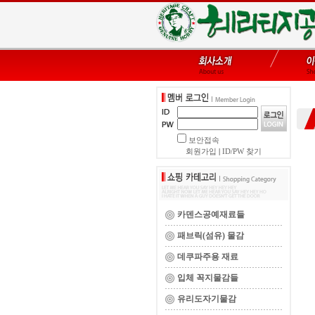
보안접속
회원가입
|
ID/PW 찾기
카덴스공예재료들
패브릭(섬유) 물감
데쿠파주용 재료
입체 꼭지물감들
유리도자기물감