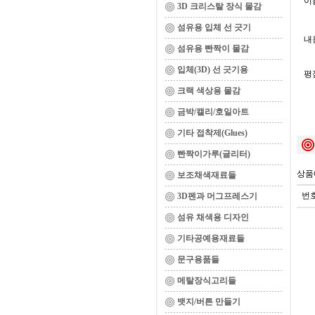
이름
3D 크리스탈 장식 물감
섬유용 입체 선 긋기
내용
섬유용 빤짝이 물감
입체(3D) 선 긋기용
평
크랙 색상용 물감
금박/캘리/호일아트
기타 접착제(Glues)
빤짝이가루(글리터)
상품
보조채색재료들
번
3D펜과 머그프레스기
섬유 채색용 디자인
기타공예용재료들
문구용품들
메탈장식고리들
뱃지/버튼 만들기