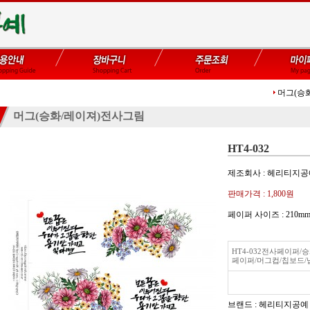
머그(승
머그(승화/레이져)전사그림
HT4-032
제조회사 : 헤리티지
판매가격 :
1,800원
페이퍼 사이즈 : 21
HT4-032전사페이퍼
페이퍼/머그컵/칩보드/
브랜드 : 헤리티지공예