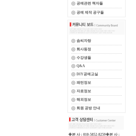
공예관련 책자들
공예 제작 공구들
솜씨자랑
회사동정
수강생들
Q&A
DIY공예교실
패턴정보
자료정보
해외정보
회원 공방 안내
◈본 사 : 010-5852-8259◈본 사 :