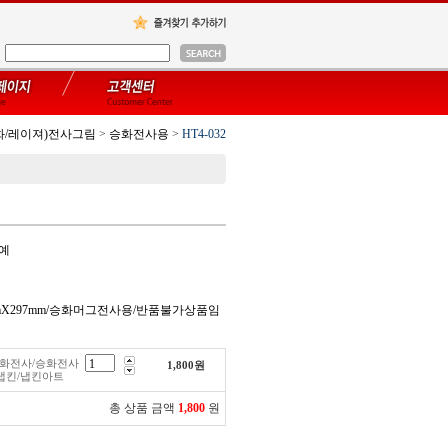
화/레이져)전사그림
>
승화전사용
>
HT4-032
공예
0mmX297mm/승화머그전사용/반품불가상품임
/승화전사/승화전사
1,800
원
냅킨/냅킨아트
총 상품 금액
1,800
원