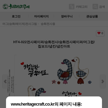
카테고리
검색
로그인
마이페이지
장바구니
관심상품
머그(승화/레이져)전사그림
승화전사용
0
HT4-022전사페이퍼/승화전사/승화전사페이퍼/머그컵/
칩보드/냅킨/냅킨아트
www.heritagecraft.co.kr의 페이지 내용: