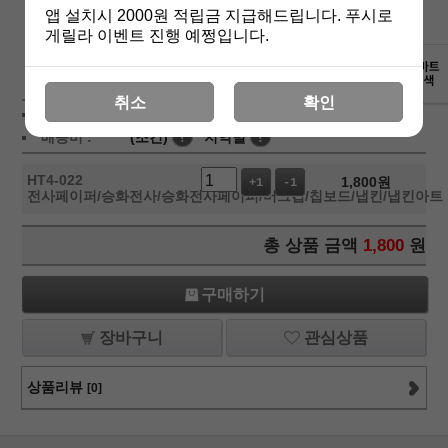
앱 설치시 2000원 적립금 지급해드립니다. 푸시로
게릴라 이벤트 진행 예쩡입니다.
상세보기
취소
확인
상품가 :
1,800
원
배송비 :
(조건)
!
지역별
!
HT4-022
1,800
원
+1
-1
전사페이퍼/승화전사/승화전사페이퍼/머그컵/칩보드/냅킨/냅킨아트
총 상품 금액
1,800
원
구매하기
장바구니
관심상품
상품리뷰
[0]