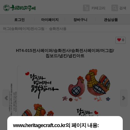
카테고리
검색
로그인
마이페이지
장바구니
관심상품
머그(승화/레이져)전사그림
승화전사용
0
HT4-015전사페이퍼/승화전사/승화전사페이퍼/머그컵/
칩보드/냅킨/냅킨아트
www.heritagecraft.co.kr의 페이지 내용: