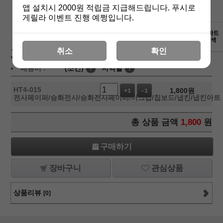
앱 설치시 2000원 적립금 지급해드립니다. 푸시로
게릴라 이벤트 진행 예쩡입니다.
상세보기
취소
확인
상품가 :
1,800
원
배송비 :
(조건)
!
지역별
!
HT4-015
1,800
원
+1
-1
전사페이퍼/승화전사/승화전사페이퍼/머그컵/칩보드/냅킨/냅킨아트
총 상품 금액
1,800
원
구매하기
장바구니
관심상품
상품리뷰
[0]