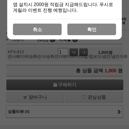
앱 설치시 2000원 적립금 지급해드립니다. 푸시로
게릴라 이벤트 진행 예쩡입니다.
상세보기
취소
확인
상품가 :
1,800
원
배송비 :
(조건)
!
지역별
!
HT4-013
1,800
원
+1
-1
전사페이퍼/승화전사/승화전사페이퍼/머그컵/칩보드/냅킨/냅킨아트
총 상품 금액
1,800
원
구매하기
장바구니
관심상품
상품리뷰
[0]