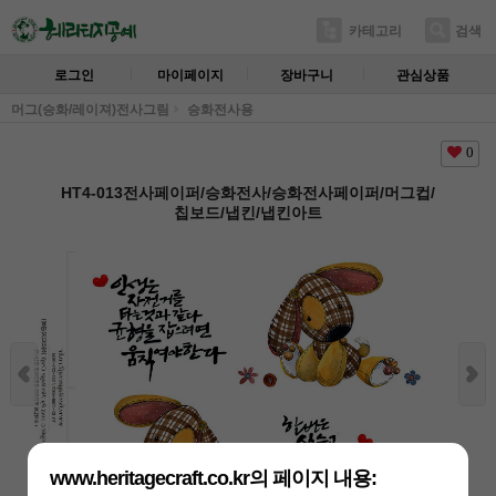
카테고리
검색
로그인
마이페이지
장바구니
관심상품
머그(승화/레이져)전사그림
승화전사용
0
HT4-013전사페이퍼/승화전사/승화전사페이퍼/머그컵/
칩보드/냅킨/냅킨아트
www.heritagecraft.co.kr의 페이지 내용: