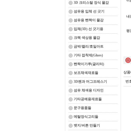
이름
3D 크리스탈 장식 물감
섬유용 입체 선 긋기
내용
섬유용 빤짝이 물감
입체(3D) 선 긋기용
평
크랙 색상용 물감
금박/캘리/호일아트
기타 접착제(Glues)
빤짝이가루(글리터)
상품
보조채색재료들
번
3D펜과 머그프레스기
섬유 채색용 디자인
기타공예용재료들
문구용품들
메탈장식고리들
뱃지/버튼 만들기