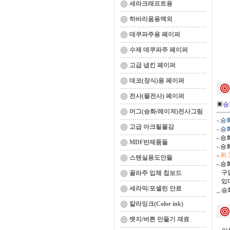
세라크래프트용
하바리움용액외
데쿠파주용 페이퍼
수제 데쿠파주 페이퍼
고급 냅킨 페이퍼
데코(장식)용 페이퍼
전사(물전사) 페이퍼
▣
승
머그(승화/레이져)전사그림
-.
고급 아크릴물감
-.
-.
MDF반제품들
-.
-.
위
스텐실용도안들
-.
구입
꼴라주 입체 칩보드
있다
세라믹/포셀린 안료
_.
칼라잉크(Color ink)
뱃지/버튼 만들기 재료