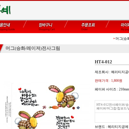
머그(승
머그(승화/레이져)전사그림
HT4-012
제조회사 : 헤리티지
판매가격 :
1,800원
페이퍼 사이즈 : 21
HT4-012전사페이퍼
페이퍼/머그컵/칩보드/
브랜드 : 헤리티지공예