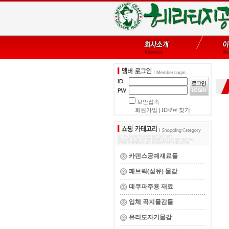
보안접속
회원가입
|
ID/PW 찾기
카덴스공예재료들
패브릭(섬유) 물감
데쿠파주용 재료
입체 꼭지물감들
유리도자기물감