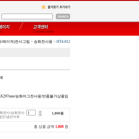
화/레이져)전사그림
>
승화전사용
>
HT4-012
공예
0mmX297mm/승화머그전사용/반품불가상품임
/승화전사/승화전사
1,800
원
냅킨/냅킨아트
총 상품 금액
1,800
원