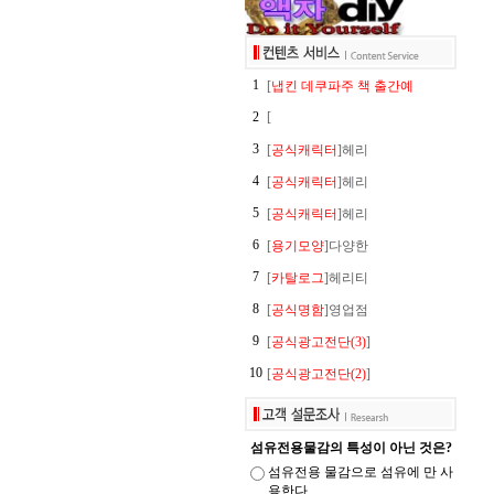
1
[
냅킨 데쿠파주 책 출간예
2
[
3
[
공식캐릭터
]헤리
4
[
공식캐릭터
]헤리
5
[
공식캐릭터
]헤리
6
[
용기모양
]다양한
7
[
카탈로그
]헤리티
8
[
공식명함
]영업점
9
[
공식광고전단(3)
]
10
[
공식광고전단(2)
]
섬유전용물감의 특성이 아닌 것은?
섬유전용 물감으로 섬유에 만 사
용한다.