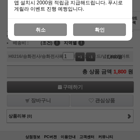
앱 설치시 2000원 적립금 지급해드립니다. 푸시로
게릴라 이벤트 진행 예쩡입니다.
상세보기
취소
확인
상품가 :
1,800
원
배송비 :
(조건)
!
지역별
!
H0216
/승화전사/승화전사페이퍼/머그컵/칩보드/냅킨/냅킨아트
1,800
원
+1
-1
총 상품 금액
1,800
원
구매하기
장바구니
관심상품
상품리뷰
[0]
상점정보
PC버젼
이용안내
고객센터
커뮤니티