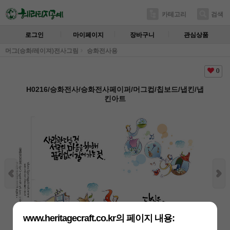
카테고리
검색
로그인
마이페이지
장바구니
관심상품
머그(승화/레이져)전사그림
승화전사용
0
H0216/승화전사/승화전사페이퍼/머그컵/칩보드/냅킨/냅
킨아트
www.heritagecraft.co.kr의 페이지 내용: