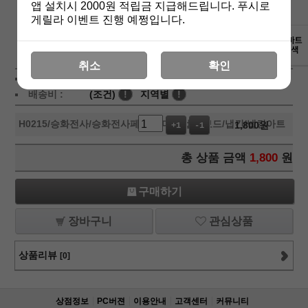
앱 설치시 2000원 적립금 지급해드립니다. 푸시로
게릴라 이벤트 진행 예쩡입니다.
상세보기
취소
확인
상품가 :
1,800
원
배송비 :
(조건)
!
지역별
!
H0215
/승화전사/승화전사페이퍼/머그컵/칩보드/냅킨/냅킨아트
1,800
원
+1
-1
총 상품 금액
1,800
원
구매하기
장바구니
관심상품
상품리뷰
[0]
상점정보
PC버젼
이용안내
고객센터
커뮤니티