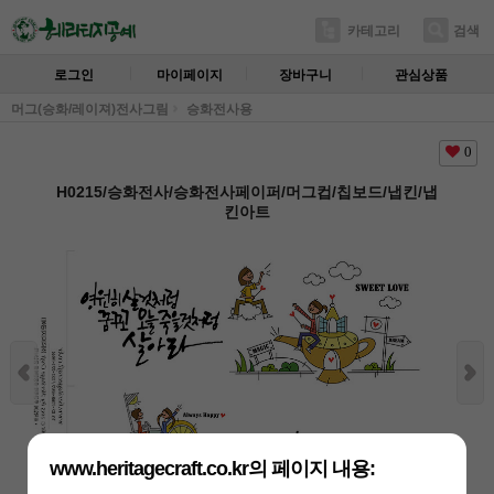
카테고리
검색
로그인
마이페이지
장바구니
관심상품
머그(승화/레이져)전사그림
승화전사용
0
H0215/승화전사/승화전사페이퍼/머그컵/칩보드/냅킨/냅
킨아트
www.heritagecraft.co.kr의 페이지 내용: