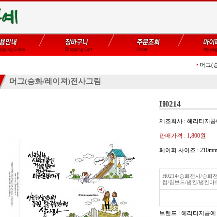
머그(
머그(승화/레이져)전사그림
H0214
제조회사 : 헤리티지
판매가격 :
1,800원
페이퍼 사이즈 : 210
H0214/승화전사/승
컵/칩보드/냅킨/냅킨아
브랜드 : 헤리티지공예