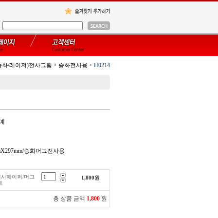
승화/레이져)전사그림
>
승화전사용
>
H0214
공예
mmX297mm/승화머그전사용
화전사페이퍼/머그
1,800
원
트
총 상품 금액
1,800
원