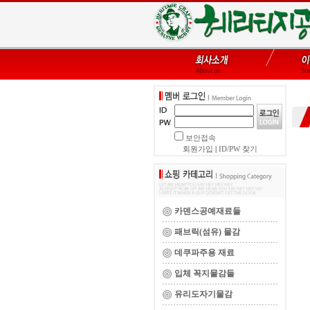
보안접속
회원가입
|
ID/PW 찾기
카덴스공예재료들
패브릭(섬유) 물감
데쿠파주용 재료
입체 꼭지물감들
유리도자기물감