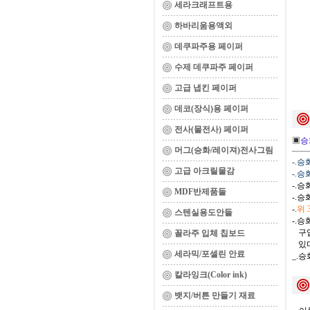
세라크래프트용
하바리움용액외
데쿠파주용 페이퍼
수제 데쿠파주 페이퍼
고급 냅킨 페이퍼
데코(장식)용 페이퍼
전사(물전사) 페이퍼
▣
승
머그(승화/레이져)전사그림
-.
고급 아크릴물감
-.
-.
MDF반제품들
-.
-.
위
스텐실용도안들
-.
구입
꼴라주 입체 칩보드
있다
세라믹/포셀린 안료
_.
칼라잉크(Color ink)
뱃지/버튼 만들기 재료