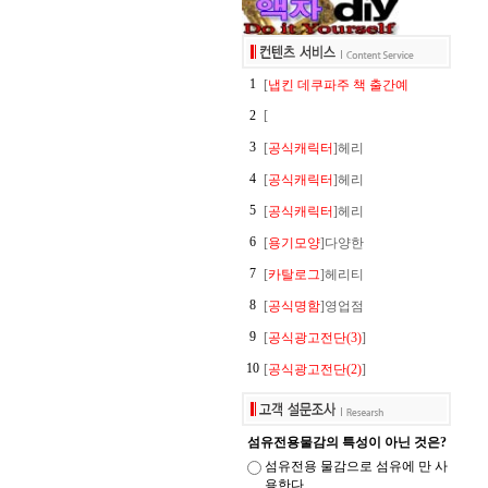
1
[
냅킨 데쿠파주 책 출간예
2
[
3
[
공식캐릭터
]헤리
4
[
공식캐릭터
]헤리
5
[
공식캐릭터
]헤리
6
[
용기모양
]다양한
7
[
카탈로그
]헤리티
8
[
공식명함
]영업점
9
[
공식광고전단(3)
]
10
[
공식광고전단(2)
]
섬유전용물감의 특성이 아닌 것은?
섬유전용 물감으로 섬유에 만 사
용한다.