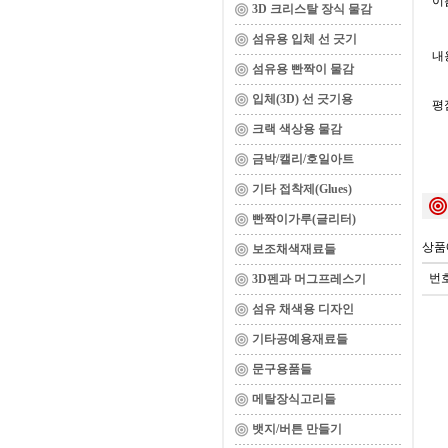
이름
3D 크리스탈 장식 물감
섬유용 입체 선 긋기
내용
섬유용 빤짝이 물감
입체(3D) 선 긋기용
평
크랙 색상용 물감
금박/캘리/호일아트
기타 접착제(Glues)
빤짝이가루(글리터)
상품
보조채색재료들
번
3D펜과 머그프레스기
섬유 채색용 디자인
기타공예용재료들
문구용품들
메탈장식고리들
뱃지/버튼 만들기