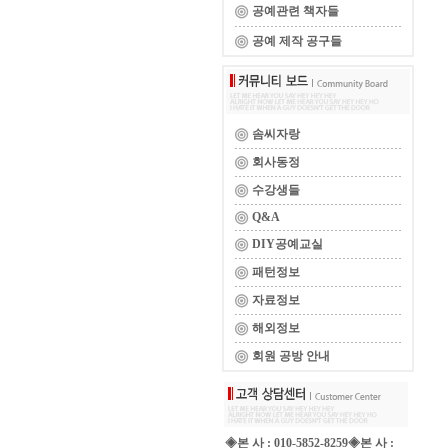
공예관련 책자들
공예 제작 공구들
솜씨자랑
회사동정
수강생들
Q&A
DIY공예교실
패턴정보
자료정보
해외정보
회원 공방 안내
◈본 사 : 010-5852-8259◈본 사 :