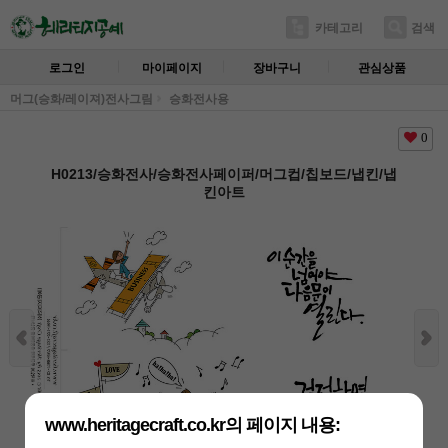
카테고리
검색
로그인
마이페이지
장바구니
관심상품
머그(승화/레이져)전사그림
승화전사용
0
H0213/승화전사/승화전사페이퍼/머그컵/칩보드/냅킨/냅
킨아트
www.heritagecraft.co.kr의 페이지 내용: