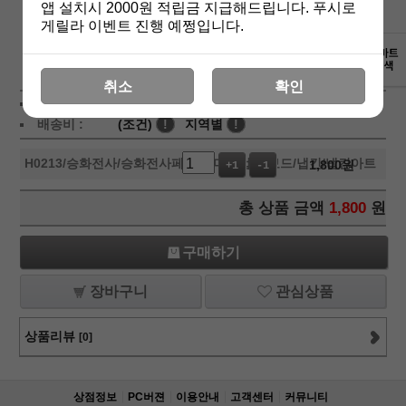
앱 설치시 2000원 적립금 지급해드립니다. 푸시로
게릴라 이벤트 진행 예쩡입니다.
상세보기
취소
확인
상품가 :
1,800
원
배송비 :
(조건)
!
지역별
!
H0213
/승화전사/승화전사페이퍼/머그컵/칩보드/냅킨/냅킨아트
1,800
원
+1
-1
총 상품 금액
1,800
원
구매하기
장바구니
관심상품
상품리뷰
[0]
상점정보
PC버젼
이용안내
고객센터
커뮤니티