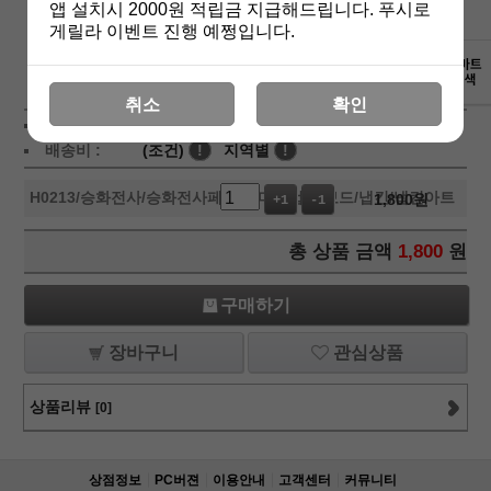
앱 설치시 2000원 적립금 지급해드립니다. 푸시로
게릴라 이벤트 진행 예쩡입니다.
상세보기
취소
확인
상품가 :
1,800
원
배송비 :
(조건)
!
지역별
!
H0213
/승화전사/승화전사페이퍼/머그컵/칩보드/냅킨/냅킨아트
1,800
원
+1
-1
총 상품 금액
1,800
원
구매하기
장바구니
관심상품
상품리뷰
[0]
상점정보
PC버젼
이용안내
고객센터
커뮤니티