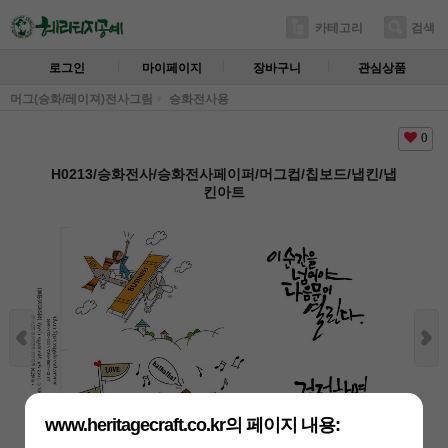
카테고리
검색
로그인
마이페이지
장바구니
관심상품
머그(승화/레이져)전사그림
승화전사용
0
H0213/승화전사/승화전사페이퍼/머그컵/칩보드/냅킨/냅
킨아트
www.heritagecraft.co.kr의 페이지 내용: