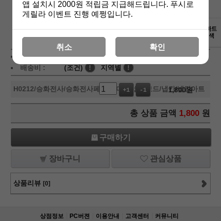
앱 설치시 2000원 적립금 지급해드립니다. 푸시로
게릴라 이벤트 진행 예쩡입니다.
상세보기
취소
확인
상품가 :
1,800
원
배송비 :
(조건)
!
지역별
!
H0212
/승화전사/승화전사페이퍼/머그컵/칩보드/냅킨/냅킨아트
1,800
원
+1
-1
총 상품 금액
1,800
원
구매하기
장바구니
관심상품
상품리뷰
[0]
상점정보
PC버젼
이용안내
고객센터
커뮤니티