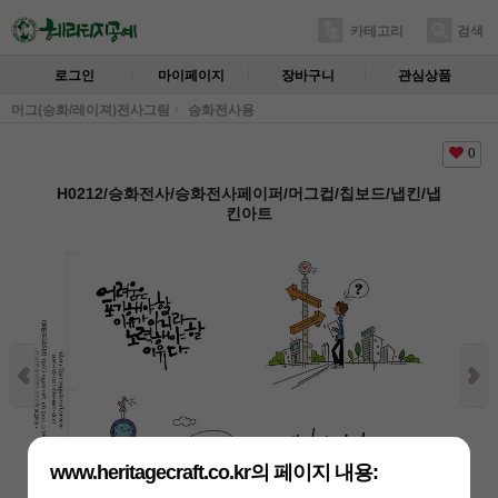
카테고리
검색
로그인
마이페이지
장바구니
관심상품
머그(승화/레이져)전사그림
승화전사용
0
H0212/승화전사/승화전사페이퍼/머그컵/칩보드/냅킨/냅
킨아트
www.heritagecraft.co.kr의 페이지 내용: