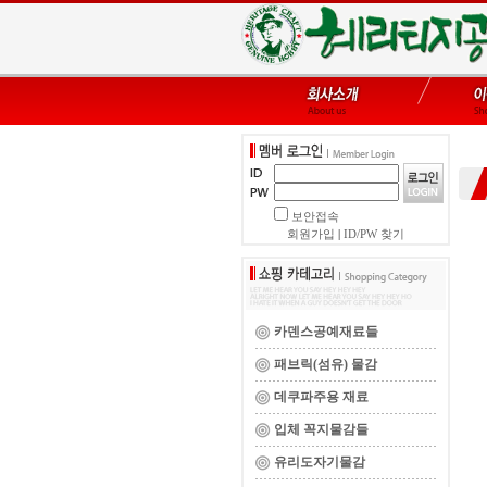
보안접속
회원가입
|
ID/PW 찾기
카덴스공예재료들
패브릭(섬유) 물감
데쿠파주용 재료
입체 꼭지물감들
유리도자기물감