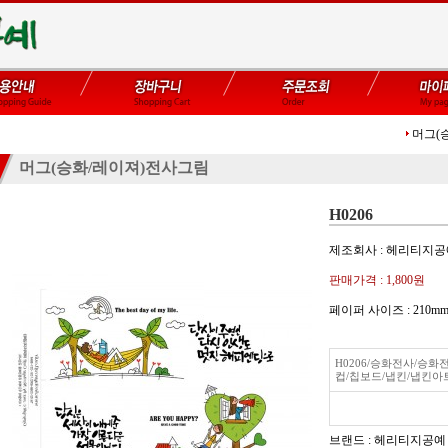
머그(
머그(승화/레이져)전사그림
H0206
제조회사 : 헤리티지
판매가격 :
1,800원
페이퍼 사이즈 : 210
H0206/승화전사/승
컵/칩보드/냅킨/냅킨아
브랜드 : 헤리티지공예