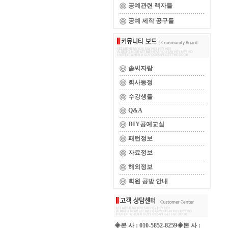
공예관련 책자들
공예 제작 공구들
솜씨자랑
회사동정
수강생들
Q&A
DIY공예교실
패턴정보
자료정보
해외정보
회원 공방 안내
◈본 사 : 010-5852-8259◈본 사 :