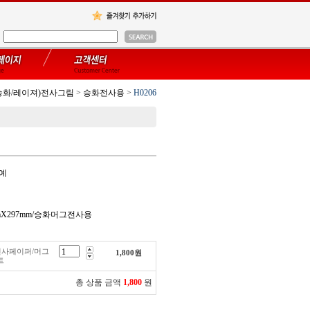
승화/레이져)전사그림
>
승화전사용
>
H0206
공예
mmX297mm/승화머그전사용
화전사페이퍼/머그
1,800
원
트
총 상품 금액
1,800
원