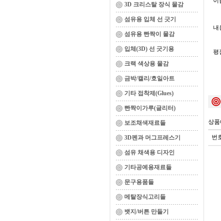
이름
3D 크리스탈 장식 물감
섬유용 입체 선 긋기
내용
섬유용 빤짝이 물감
입체(3D) 선 긋기용
평
크랙 색상용 물감
금박/캘리/호일아트
기타 접착제(Glues)
빤짝이가루(글리터)
상품
보조채색재료들
번
3D펜과 머그프레스기
섬유 채색용 디자인
기타공예용재료들
문구용품들
메탈장식고리들
뱃지/버튼 만들기