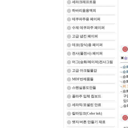
세라크래프트용
하바리움용액외
데쿠파주용 페이퍼
수제 데쿠파주 페이퍼
고급 냅킨 페이퍼
데코(장식)용 페이퍼
전사(물전사) 페이퍼
▣
승
머그(승화/레이져)전사그림
-.
고급 아크릴물감
-.
-.
MDF반제품들
-.
-.
위
스텐실용도안들
-.
구입
꼴라주 입체 칩보드
있다
세라믹/포셀린 안료
_.
칼라잉크(Color ink)
뱃지/버튼 만들기 재료