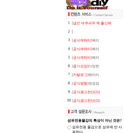
1
[
냅킨 데쿠파주 책 출간예
2
[
3
[
공식캐릭터
]헤리
4
[
공식캐릭터
]헤리
5
[
공식캐릭터
]헤리
6
[
용기모양
]다양한
7
[
카탈로그
]헤리티
8
[
공식명함
]영업점
9
[
공식광고전단(3)
]
10
[
공식광고전단(2)
]
섬유전용물감의 특성이 아닌 것은?
섬유전용 물감으로 섬유에 만 사
용한다.