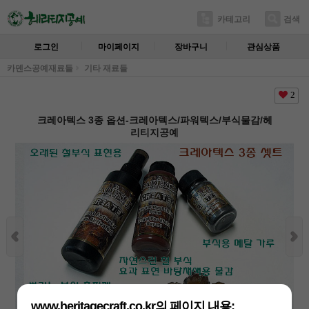
카테고리
검색
로그인
마이페이지
장바구니
관심상품
카덴스공예재료들
기타 재료들
2
크레아텍스 3종 옵션-크레아텍스/파워텍스/부식물감/헤
리티지공예
www.heritagecraft.co.kr의 페이지 내용: