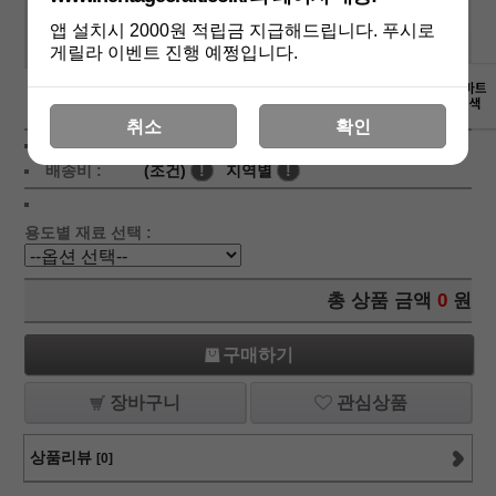
앱 설치시 2000원 적립금 지급해드립니다. 푸시로
게릴라 이벤트 진행 예쩡입니다.
상세보기
취소
확인
상품가 :
7,000
원
배송비 :
(조건)
!
지역별
!
용도별 재료 선택 :
총 상품 금액
0
원
구매하기
장바구니
관심상품
상품리뷰
[0]