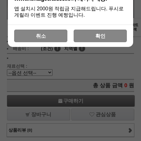
앱 설치시 2000원 적립금 지급해드립니다. 푸시로
게릴라 이벤트 진행 예쩡입니다.
상세보기
취소
확인
상품가 :
2,500
원
배송비 :
(조건)
!
지역별
!
재료선택 :
총 상품 금액
0
원
구매하기
장바구니
관심상품
상품리뷰
[0]