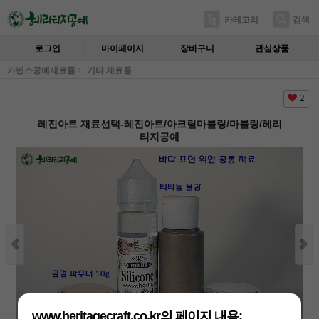
카테고리
검색
로그인
마이페이지
장바구니
관심상품
카덴스공예재료들
기타 재료들
2
레진아트 재료선택-레진아트/아크릴마블링/마블링/헤리
티지공예
www.heritagecraft.co.kr의 페이지 내용: