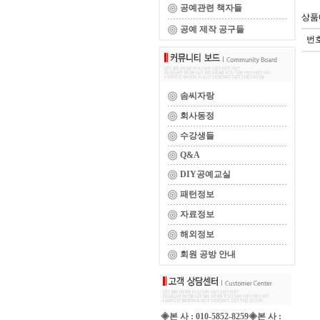
공예관련 책자들
상품
공예 제작 공구들
번
솜씨자랑
회사동정
수강생들
Q&A
DIY공예교실
패턴정보
자료정보
해외정보
회원 공방 안내
◈본 사 : 010-5852-8259◈본 사 :