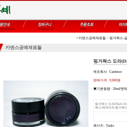
카덴스공예재료들
>
핑거왁스-
카덴스공예재료들
핑거왁스 도라(Dark
제조회사 : Cardence
판매가격 :
9,000원
▣기본용량 : 20ml
핑거왁스 도라(Dark Orc
왁스/매직터치/핑거왁
원산지 : Turky