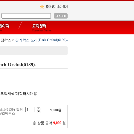
길딩왁스
>
핑거왁스 도라(Dark Orchid(6139)-
 Orchid(6139)-
/앤틱크랙채색/매직터치대용
hid(6139)-길딩
9,000
원
스/길딩왁스
총 상품 금액
9,000
원