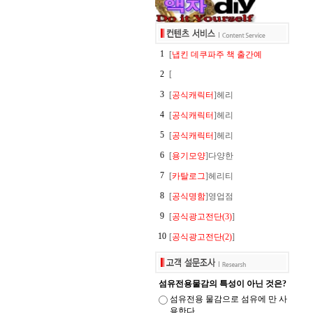
1
[
냅킨 데쿠파주 책 출간예
2
[
3
[
공식캐릭터
]헤리
4
[
공식캐릭터
]헤리
5
[
공식캐릭터
]헤리
6
[
용기모양
]다양한
7
[
카탈로그
]헤리티
8
[
공식명함
]영업점
9
[
공식광고전단(3)
]
10
[
공식광고전단(2)
]
섬유전용물감의 특성이 아닌 것은?
섬유전용 물감으로 섬유에 만 사
용한다.