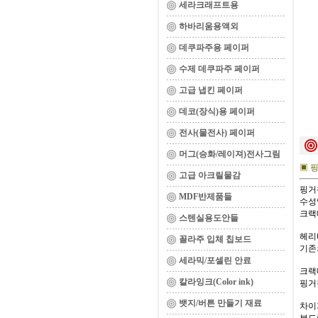
세라크래프트용
하바리움용액외
데쿠파주용 페이퍼
수제 데쿠파주 페이퍼
고급 냅킨 페이퍼
데코(장식)용 페이퍼
전사(물전사) 페이퍼
머그(승화/레이져)전사그림
▣ 핑
고급 아크릴물감
핑거
MDF반제품들
수성
크랙
스텐실용도안들
헤리
꼴라주 입체 칩보드
기존
세라믹/포셀린 안료
크랙
칼라잉크(Color ink)
핑거
뱃지/버튼 만들기 재료
차이