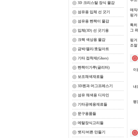
부드
3D 크리스탈 장식 물감
매직
섬유용 입체 선 긋기
핑거
섬유용 빤짝이 물감
특히
그 
입체(3D) 선 긋기용
크랙 색상용 물감
핑거
조절
금박/캘리/호일아트
기타 접착제(Glues)
빤짝이가루(글리터)
이름
보조채색재료들
3D펜과 머그프레스기
내용
섬유 채색용 디자인
평
기타공예용재료들
문구용품들
메탈장식고리들
뱃지/버튼 만들기