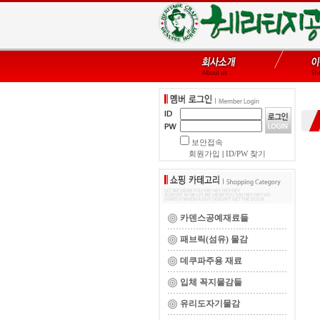
보안접속
회원가입
|
ID/PW 찾기
카덴스공예재료들
패브릭(섬유) 물감
데쿠파주용 재료
입체 꼭지물감들
유리도자기물감