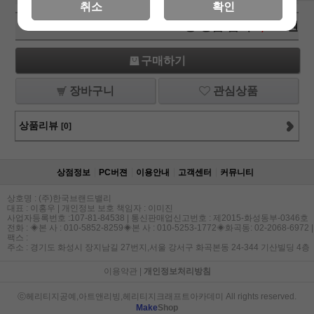
취소
확인
총 상품 금액
3,800
원
구매하기
장바구니
관심상품
상품리뷰
[0]
상점정보
PC버젼
이용안내
고객센터
커뮤니티
상호명 : (주)한국브랜드밸리
대표 : 이홍우 | 개인정보 보호 책임자 : 이미진
사업자등록번호 :107-81-84538 | 통신판매업신고번호 : 제2015-화성동부-0346호
전화 : ◈본 사 : 010-5852-8259◈본 사 : 010-5253-1772◈화곡동: 02-2068-6972 |
팩스 :
주소 : 경기도 화성시 장지남길 27번지,서울 강서구 화곡본동 24-344 기산빌딩 4층
이용약관
|
개인정보처리방침
ⓒ헤리티지공예,아트앤리빙,헤리티지크래프트아카데미 All rights reserved.
Make
Shop