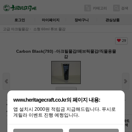
카테고리
검색
로그인
마이페이지
장바구니
관심상품
고급 아크릴물감
소형 60ml 튜브 물감
29
Carbon Black(793) -아크릴물감/패브릭물감/직물용물
감
상세보기
www.heritagecraft.co.kr의 페이지 내용:
상품가 :
3,800
원
앱 설치시 2000원 적립금 지급해드립니다. 푸시로
배송비 :
(조건)
!
지역별
!
게릴라 이벤트 진행 예쩡입니다.
Carbon Black(793) -
3,800
원
+1
-1
아크릴물감/패브릭물감/직물용물감