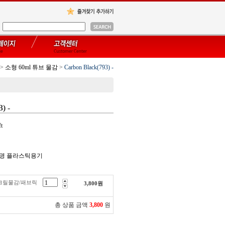
>
소형 60ml 튜브 물감
>
Carbon Black(793) -
) -
t
 투명 플라스틱용기
) -아크릴물감/패브릭
3,800
원
총 상품 금액
3,800
원