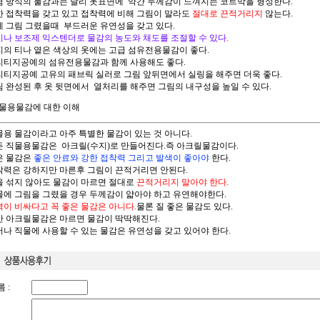
나염 방식의 물감과는 달리 옷표면에 약간 두께감이 느껴지는 코트막을 형성한다.
강한 접착력을 갖고 있고 접착력에 비해 그림이 말라도
절대로 끈적거리지
않는다.
옷에 그림 그렸을때 부드러운 유연성을 갖고 있다.
이나 보조제 익스텐더로 물감의 농도와 채도를 조절할 수 있다.
무지의 티나 옅은 색상의 옷에는 고급 섬유전용물감이 좋다.
헤리티지공예의 섬유전용물감과 함께 사용해도 좋다.
헤리티지공예 고유의 패브릭 실러로 그림 앞뒤면에서 실링을 해주면 더욱 좋다.
그림 완성된 후 옷 뒷면에서 열처리를 해주면 그림의 내구성을 높일 수 있다.
물용물감에 대한 이해
직물용 물감이라고 아주 특별한 물감이 있는 것 아니다.
모든 직물용물감은 아크릴(수지)로 만들어진다.즉 아크릴물감이다.
좋은 물감은
좋은 안료와 강한 접착력 그리고 발색이 좋아야
한다.
접착력은 강하지만 마른후 그림이 끈적거리면 안된다.
물을 섞지 않아도 물감이 마르면 절대로
끈적거리지 말아야 한다.
직물에 그림을 그렸을 경우 두께감이 얇아야 하고 유연해야한다.
격이 비싸다고 꼭 좋은 물감은 아니다.
물론 질 좋은 물감도 있다.
일반 아크릴물감은 마르면 물감이 딱딱해진다.
그러나 직물에 사용할 수 있는 물감은 유연성을 갖고 있어야 한다.
 :