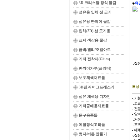
3D 크리스탈 장식 물감
◈
유
섬유용 입체 선 긋기
섬유용 빤짝이 물감
입체(3D) 선 긋기용
크랙 색상용 물감
금박/캘리/호일아트
기타 접착제(Glues)
-.짙
빤짝이가루(글리터)
보조채색재료들
▣상
3D펜과 머그프레스기
섬유 채색용 디자인
-.기
-.
기타공예용재료들
-.
-.
문구용품들
-.
메탈장식고리들
-.
-.
뱃지/버튼 만들기
-.