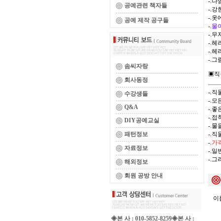
-.
공예관련 책자들
-.
-.
공예 제작 공구들
-.
물
-.
-.
-.
-.
솜씨자랑
▣직
회사동정
-.
수강생들
-.
Q&A
-.
-.
DIY공예교실
-.
패턴정보
-.
-.
가
자료정보
-.
-.
해외정보
회원 공방 안내
이름
◈본 사 : 010-5852-8259◈본 사 :