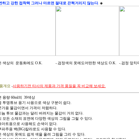
연하고 강한 접착력 그러나 마르면 절대로 끈쩍거리지 않는다
.
◈
은 색상의 운동화에도 O.K.
-.검정색의 옷에도어떤한 색상도 O.K.
-.검정 앞치
품개요
-
사용하기전 타사의 제품과 가격 품질을 꼭 비교해 보세요.
본 용량 60ml의 39색상
고급 투명튜브 용기 사용으로 색상 구분이 쉽다.
전문가용 물감이면서 가격이 저렴하다.
알미늄 튜브 물감과는 달리 버려지는 물감이 거의 없다.
거의 모든 소재의 표면에 다양한 색상의 그림을 그릴 수 있다.
포크아트용으로 사용해도 손색이 없다.
데쿠파주용 백(BG)칼라로도 사용할 수 있다.
짙은 색상의 옷에도 쉽게 색을 올려 그림을 그리 수 있다.