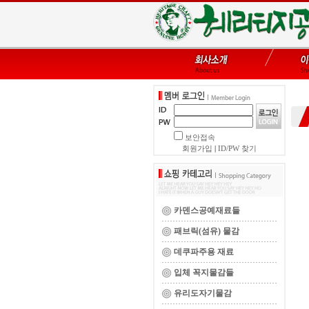
보안접속
회원가입
|
ID/PW 찾기
카덴스공예재료들
패브릭(섬유) 물감
데쿠파주용 재료
입체 꼭지물감들
유리도자기물감