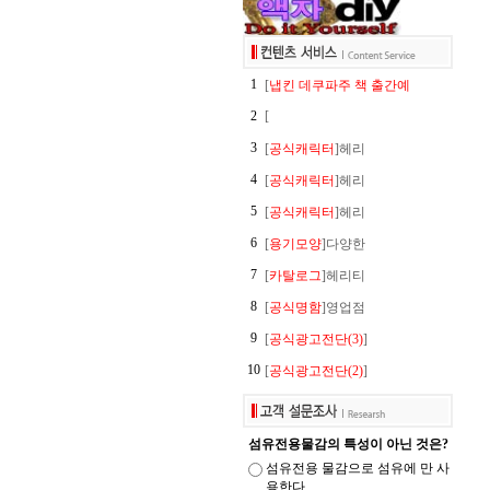
1
[
냅킨 데쿠파주 책 출간예
2
[
3
[
공식캐릭터
]헤리
4
[
공식캐릭터
]헤리
5
[
공식캐릭터
]헤리
6
[
용기모양
]다양한
7
[
카탈로그
]헤리티
8
[
공식명함
]영업점
9
[
공식광고전단(3)
]
10
[
공식광고전단(2)
]
섬유전용물감의 특성이 아닌 것은?
섬유전용 물감으로 섬유에 만 사
용한다.