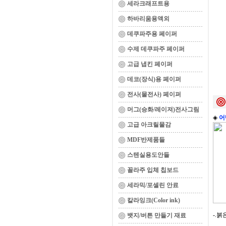
세라크래프트용
하바리움용액외
데쿠파주용 페이퍼
수제 데쿠파주 페이퍼
고급 냅킨 페이퍼
데코(장식)용 페이퍼
전사(물전사) 페이퍼
머그(승화/레이져)전사그림
◈
어
고급 아크릴물감
MDF반제품들
스텐실용도안들
꼴라주 입체 칩보드
세라믹/포셀린 안료
칼라잉크(Color ink)
-.붉
뱃지/버튼 만들기 재료