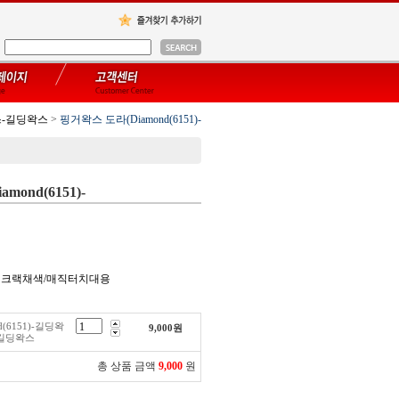
-길딩왁스
>
핑거왁스 도라(Diamond(6151)-
ond(6151)-
/앤틱크랙채색/매직터치대용
(6151)-길딩왁
9,000
원
/길딩왁스
총 상품 금액
9,000
원