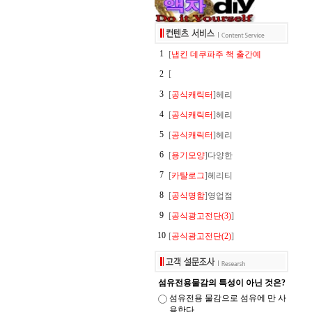
1
[
냅킨 데쿠파주 책 출간예
2
[
3
[
공식캐릭터
]헤리
4
[
공식캐릭터
]헤리
5
[
공식캐릭터
]헤리
6
[
용기모양
]다양한
7
[
카탈로그
]헤리티
8
[
공식명함
]영업점
9
[
공식광고전단(3)
]
10
[
공식광고전단(2)
]
섬유전용물감의 특성이 아닌 것은?
섬유전용 물감으로 섬유에 만 사
용한다.