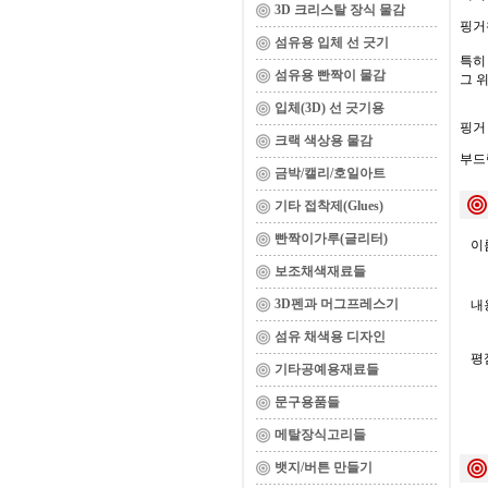
3D 크리스탈 장식 물감
핑거
섬유용 입체 선 긋기
특히
섬유용 빤짝이 물감
그 
입체(3D) 선 긋기용
핑거
크랙 색상용 물감
부드
금박/캘리/호일아트
기타 접착제(Glues)
빤짝이가루(글리터)
이름
보조채색재료들
3D펜과 머그프레스기
내용
섬유 채색용 디자인
평
기타공예용재료들
문구용품들
메탈장식고리들
뱃지/버튼 만들기