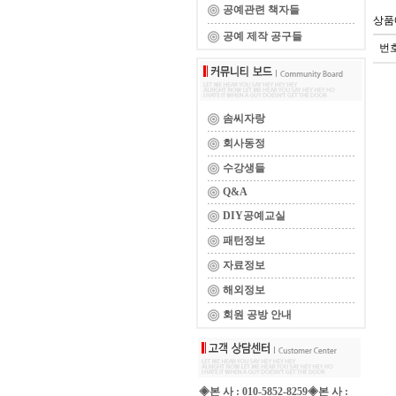
공예관련 책자들
상품
공예 제작 공구들
번
솜씨자랑
회사동정
수강생들
Q&A
DIY공예교실
패턴정보
자료정보
해외정보
회원 공방 안내
◈본 사 : 010-5852-8259◈본 사 :