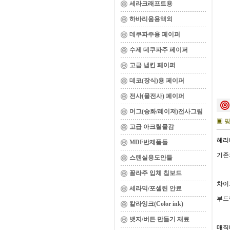
세라크래프트용
하바리움용액외
데쿠파주용 페이퍼
수제 데쿠파주 페이퍼
고급 냅킨 페이퍼
데코(장식)용 페이퍼
전사(물전사) 페이퍼
머그(승화/레이져)전사그림
▣ 핑
고급 아크릴물감
헤리
MDF반제품들
기존
스텐실용도안들
꼴라주 입체 칩보드
차이
세라믹/포셀린 안료
부드
칼라잉크(Color ink)
뱃지/버튼 만들기 재료
매직