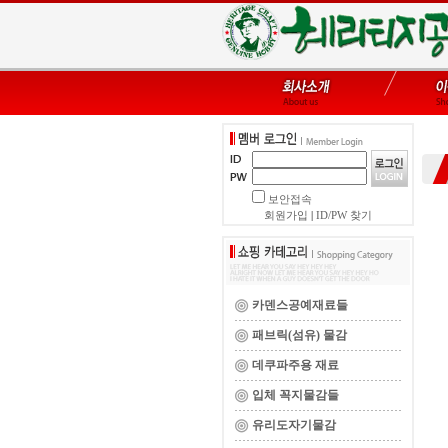
보안접속
회원가입
|
ID/PW 찾기
카덴스공예재료들
패브릭(섬유) 물감
데쿠파주용 재료
입체 꼭지물감들
유리도자기물감