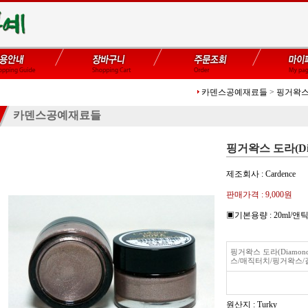
카덴스공예재료들
>
핑거왁스
카덴스공예재료들
핑거왁스 도라(Diam
제조회사 : Cardence
판매가격 :
9,000원
▣기본용량 : 20ml
핑거왁스 도라(Diamond
스/매직터치/핑거왁스
원산지 : Turky