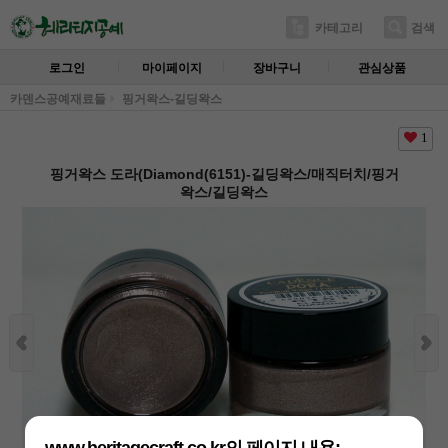
카테고리
검색
로그인
마이페이지
장바구니
관심상품
카덴스공예재료들
핑거왁스-길딩왁스
1
핑거왁스 도라(Diamond(6151)-길딩왁스/매직터치/핑거
왁스/길딩왁스