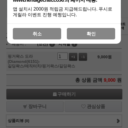
www.heritagecraft.co.kr의 페이지 내용:
앱 설치시 2000원 적립금 지급해드립니다. 푸시로
게릴라 이벤트 진행 예쩡입니다.
상세보기
취소
확인
상품가 :
9,000
원
배송비 :
(조건)
!
지역별
!
핑거왁스 도라
9,000
원
+1
-1
(Diamond(6151)-
길딩왁스/매직터치/핑거왁스/길딩왁스
총 상품 금액
9,000
원
구매하기
장바구니
관심상품
상품리뷰
[0]