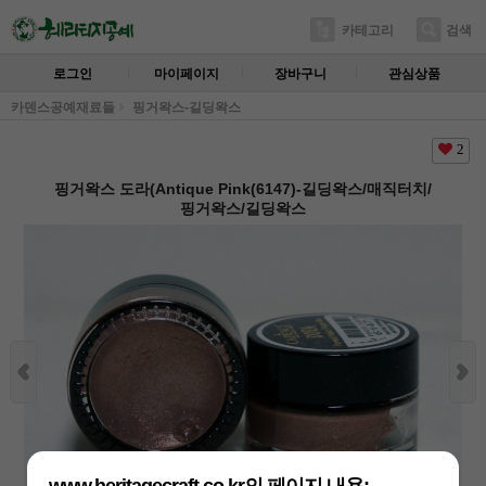
카테고리
검색
로그인
마이페이지
장바구니
관심상품
카덴스공예재료들
핑거왁스-길딩왁스
2
핑거왁스 도라(Antique Pink(6147)-길딩왁스/매직터치/
핑거왁스/길딩왁스