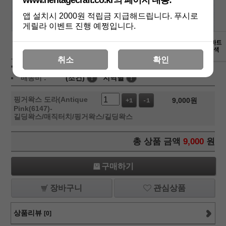
www.heritagecraft.co.kr의 페이지 내용:
앱 설치시 2000원 적립금 지급해드립니다. 푸시로
게릴라 이벤트 진행 예쩡입니다.
상세보기
취소
확인
상품가 :
9,000
원
배송비 :
(조건)
!
지역별
!
핑거왁스 도라(Antique
9,000
원
+1
-1
Pink(6147)-
길딩왁스/매직터치/핑거왁스/길딩왁스
총 상품 금액
9,000
원
구매하기
장바구니
관심상품
상품리뷰
[0]