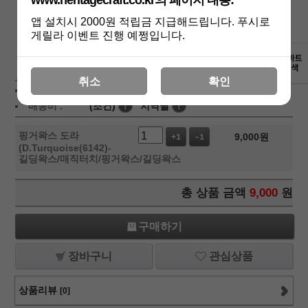
www.heritagecraft.co.kr의 페이지 내용:
앱 설치시 2000원 적립금 지급해드립니다. 푸시로
게릴라 이벤트 진행 예쩡입니다.
상세보기
취소
확인
상품가 :
9,000
원
배송비 :
(조건)
!
지역별
!
핑거왁스 도라
9,000
원
+1
-1
(D.Turquoise(6142)-
길딩왁스/매직터치/핑거왁스/길딩왁스
총 상품 금액
9,000
원
구매하기
장바구니
관심상품
상품리뷰
[0]