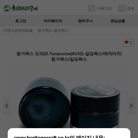
카테고리
검색
로그인
마이페이지
장바구니
관심상품
카덴스공예재료들
핑거왁스-길딩왁스
1
핑거왁스 도라(D.Turquoise(6142)-길딩왁스/매직터치/
핑거왁스/길딩왁스