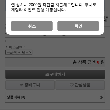
앱 설치시 2000원 적립금 지급해드립니다. 푸시로
게릴라 이벤트 진행 예쩡입니다.
상세보기
취소
확인
상품가 :
8,600
원
배송비 :
(조건)
!
지역별
!
사이즈선택 :
총 상품 금액
0
원
구매하기
장바구니
관심상품
상품리뷰
[0]