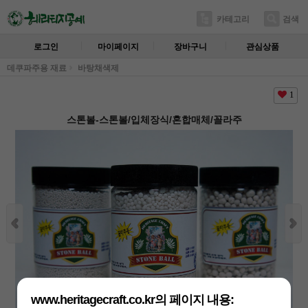
카테고리
검색
로그인
마이페이지
장바구니
관심상품
데쿠파주용 재료
바탕채색제
1
스톤볼-스톤볼/입체장식/혼합매체/꼴라주
www.heritagecraft.co.kr의 페이지 내용: