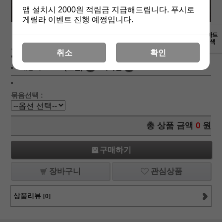
앱 설치시 2000원 적립금 지급해드립니다. 푸시로
게릴라 이벤트 진행 예쩡입니다.
상세보기
취소
확인
상품가 :
45,000
원
배송비 :
(조건)
!
지역별
!
묶음선택 :
총 상품 금액
0
원
구매하기
장바구니
관심상품
상품리뷰
[0]