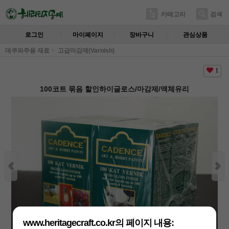
카테고리
검색
로그인
마이페이지
장바구니
관심상품
데쿠파주용 재료
고급마감제(Varnish)
1
100코트 묶음 할인하이글로스/마감제/액체유리
www.heritagecraft.co.kr의 페이지 내용: