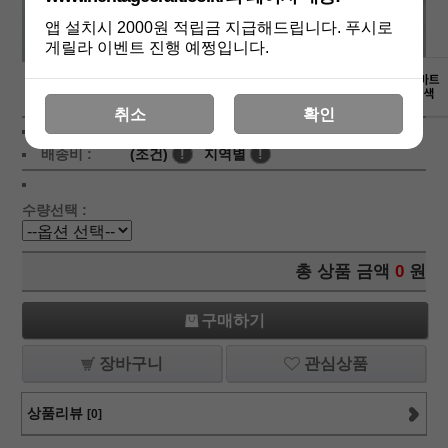
앱 설치시 2000원 적립금 지급해드립니다. 푸시로
게릴라 이벤트 진행 예쩡입니다.
상세보기
취소
확인
상품가 :
31,500
원
적립금:200원
배송비 :
(조건)
!
지역별
!
수량선택 :
총 상품 금액
0
원
구매하기
장바구니
관심상품
상품리뷰
[0]