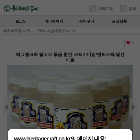
카테고리
검색
로그인
마이페이지
장바구니
관심상품
데쿠파주용 재료
크랙미디엄재료(Crack)
0
에그쉘크랙 탑코트 묶음 할인-크랙미디엄/앤틱크랙/냅킨
아트
www.heritagecraft.co.kr의 페이지 내용: