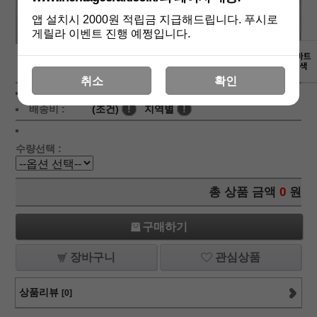
앱 설치시 2000원 적립금 지급해드립니다. 푸시로
게릴라 이벤트 진행 예쩡입니다.
상세보기
취소
확인
상품가 :
31,500
원
적립금:200원
배송비 :
(조건)
!
지역별
!
수량선택 :
총 상품 금액
0
원
구매하기
장바구니
관심상품
상품리뷰
[0]