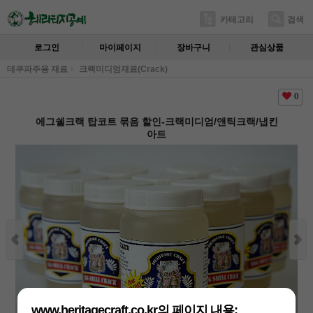
카테고리
검색
로그인
마이페이지
장바구니
관심상품
데쿠파주용 재료
크랙미디엄재료(Crack)
0
에그쉘크랙 탑코트 묶음 할인-크랙미디엄/앤틱크랙/냅킨
아트
www.heritagecraft.co.kr의 페이지 내용: