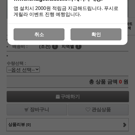
앱 설치시 2000원 적립금 지급해드립니다. 푸시로
게릴라 이벤트 진행 예쩡입니다.
상세보기
취소
확인
상품가 :
31,500
원
적립금:200원
배송비 :
(조건)
!
지역별
!
수량선택 :
총 상품 금액
0
원
구매하기
장바구니
관심상품
상품리뷰
[0]