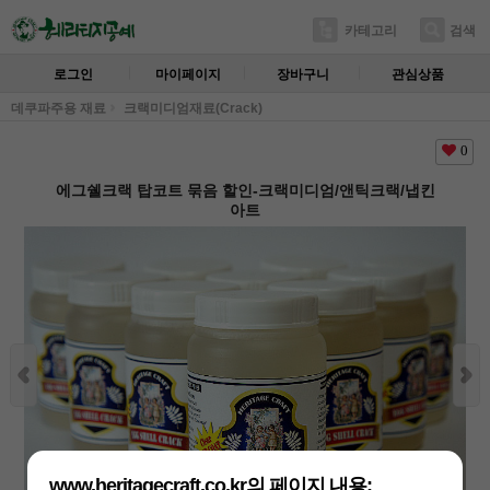
카테고리
검색
로그인
마이페이지
장바구니
관심상품
데쿠파주용 재료
크랙미디엄재료(Crack)
0
에그쉘크랙 탑코트 묶음 할인-크랙미디엄/앤틱크랙/냅킨
아트
www.heritagecraft.co.kr의 페이지 내용: