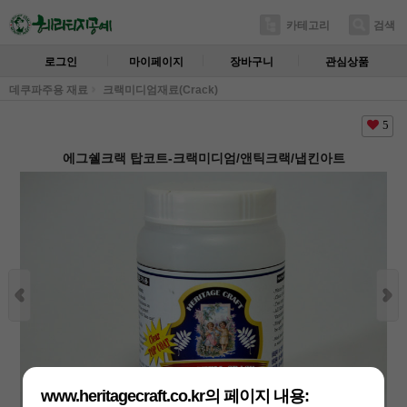
카테고리
검색
로그인
마이페이지
장바구니
관심상품
데쿠파주용 재료
크랙미디엄재료(Crack)
5
에그쉘크랙 탑코트-크랙미디엄/앤틱크랙/냅킨아트
www.heritagecraft.co.kr의 페이지 내용: