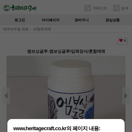
카테고리
검색
로그인
마이페이지
장바구니
관심상품
데쿠파주용 재료
바탕채색제
8
엠보싱글루-엠보싱글루/입체장식/혼합매체
www.heritagecraft.co.kr의 페이지 내용: