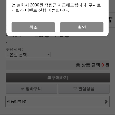
앱 설치시 2000원 적립금 지급해드립니다. 푸시로
게릴라 이벤트 진행 예쩡입니다.
상세보기
취소
확인
상품가 :
8,800
원
배송비 :
(조건)
!
지역별
!
수량 선택 :
총 상품 금액
0
원
구매하기
장바구니
관심상품
상품리뷰
[0]