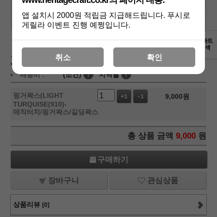
www.heritagecraft.co.kr의 페이지 내용:
앱 설치시 2000원 적립금 지급해드립니다. 푸시로
게릴라 이벤트 진행 예쩡입니다.
상세보기
취소
확인
상품가 :
9,000
원
적립금:1000원
배송비 :
(조건)
!
지역별
!
핑거왁스(LIGHT
9,000
원
+1
-1
TURQUISE(910)-
매직터치/핑거왁스/길딩왁스
총 상품 금액
9,000
원
구매하기
장바구니
관심상품
상품리뷰
[0]