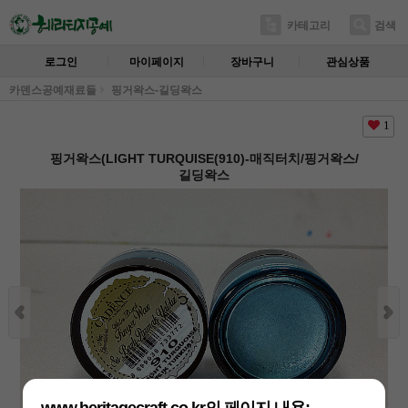
카테고리
검색
로그인
마이페이지
장바구니
관심상품
카덴스공예재료들
핑거왁스-길딩왁스
1
핑거왁스(LIGHT TURQUISE(910)-매직터치/핑거왁스/
길딩왁스