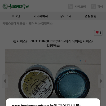
카테고리
검색
로그인
마이페이지
장바구니
관심상품
카덴스공예재료들
핑거왁스-길딩왁스
1
핑거왁스(LIGHT TURQUISE(910)-매직터치/핑거왁스/
길딩왁스