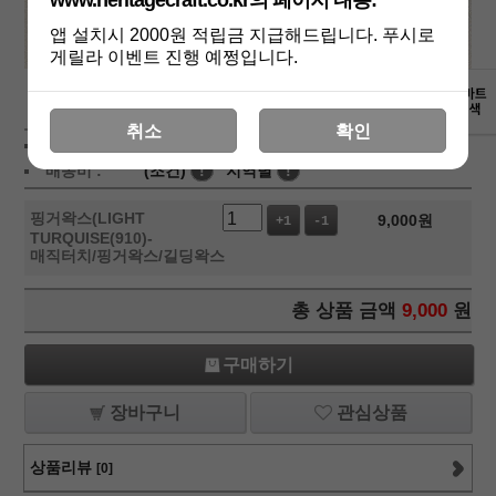
www.heritagecraft.co.kr의 페이지 내용:
앱 설치시 2000원 적립금 지급해드립니다. 푸시로
게릴라 이벤트 진행 예쩡입니다.
상세보기
취소
확인
상품가 :
9,000
원
적립금:1000원
배송비 :
(조건)
!
지역별
!
핑거왁스(LIGHT
9,000
원
+1
-1
TURQUISE(910)-
매직터치/핑거왁스/길딩왁스
총 상품 금액
9,000
원
구매하기
장바구니
관심상품
상품리뷰
[0]