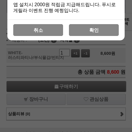
앱 설치시 2000원 적립금 지급해드립니다. 푸시로
게릴라 이벤트 진행 예쩡입니다.
상세보기
취소
확인
상품가 :
8,600
원
배송비 :
(조건)
!
지역별
!
WHITE-
8,600
원
+1
-1
러스티파티나/부식물감/빈티지
총 상품 금액
8,600
원
구매하기
장바구니
관심상품
상품리뷰
[0]