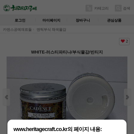
카테고리
검색
로그인
마이페이지
장바구니
관심상품
카덴스공예재료들
앤틱부식 채색물감
2
WHITE-러스티파티나/부식물감/빈티지
www.heritagecraft.co.kr의 페이지 내용: