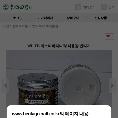
카테고리
검색
로그인
마이페이지
장바구니
관심상품
카덴스공예재료들
앤틱부식 채색물감
2
WHITE-러스티파티나/부식물감/빈티지
www.heritagecraft.co.kr의 페이지 내용: