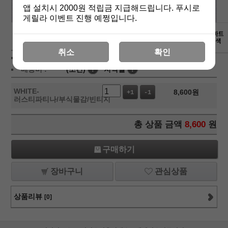
앱 설치시 2000원 적립금 지급해드립니다. 푸시로
게릴라 이벤트 진행 예쩡입니다.
상세보기
취소
확인
상품가 :
8,600
원
배송비 :
(조건)
!
지역별
!
WHITE-
8,600
원
+1
-1
러스티파티나/부식물감/빈티지
총 상품 금액
8,600
원
구매하기
장바구니
관심상품
상품리뷰
[0]