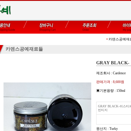
카덴스공예재
카덴스공예재료들
GRAY BLACK-
제조회사 : Cardence
판매가격 :
8,600원
▣기본용량 : 150ml
GRAY BLACK-러스
빈티지
원산지 : Turky