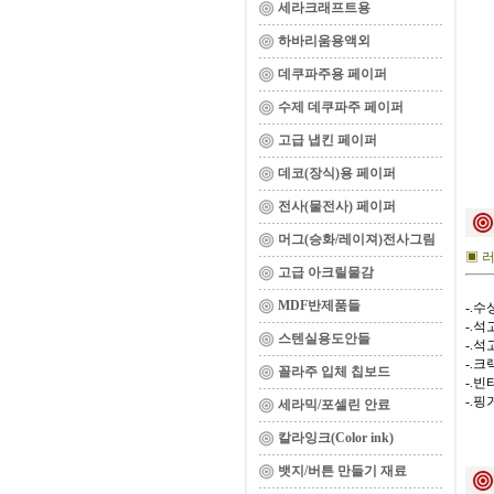
세라크래프트용
하바리움용액외
데쿠파주용 페이퍼
수제 데쿠파주 페이퍼
고급 냅킨 페이퍼
데코(장식)용 페이퍼
전사(물전사) 페이퍼
머그(승화/레이져)전사그림
▣ 러
고급 아크릴물감
MDF반제품들
-.
-.
스텐실용도안들
-.
-.
꼴라주 입체 칩보드
-.
-.
세라믹/포셀린 안료
칼라잉크(Color ink)
뱃지/버튼 만들기 재료