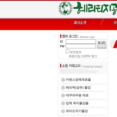
보안접속
회원가입
|
ID/PW 찾기
카덴스공예재료들
패브릭(섬유) 물감
데쿠파주용 재료
입체 꼭지물감들
유리도자기물감