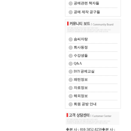
공예관련 책자들
공예 제작 공구들
솜씨자랑
회사동정
수강생들
Q&A
DIY공예교실
패턴정보
자료정보
해외정보
회원 공방 안내
◈본 사 : 010-5852-8259◈본 사 :