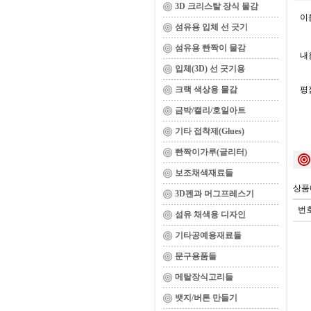
3D 크리스탈 장식 물감
이름
섬유용 입체 선 긋기
섬유용 빤짝이 물감
내용
입체(3D) 선 긋기용
크랙 색상용 물감
평
금박/캘리/호일아트
기타 접착제(Glues)
빤짝이가루(글리터)
보조채색재료들
상품
3D펜과 머그프레스기
번
섬유 채색용 디자인
기타공예용재료들
문구용품들
메탈장식고리들
뱃지/버튼 만들기