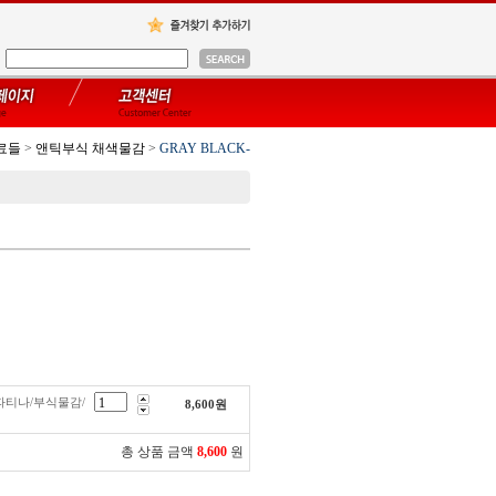
료들
>
앤틱부식 채색물감
>
GRAY BLACK-
티파티나/부식물감/
8,600
원
총 상품 금액
8,600
원