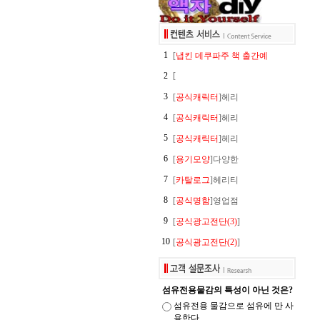
1
[
냅킨 데쿠파주 책 출간예
2
[
3
[
공식캐릭터
]헤리
4
[
공식캐릭터
]헤리
5
[
공식캐릭터
]헤리
6
[
용기모양
]다양한
7
[
카탈로그
]헤리티
8
[
공식명함
]영업점
9
[
공식광고전단(3)
]
10
[
공식광고전단(2)
]
섬유전용물감의 특성이 아닌 것은?
섬유전용 물감으로 섬유에 만 사
용한다.